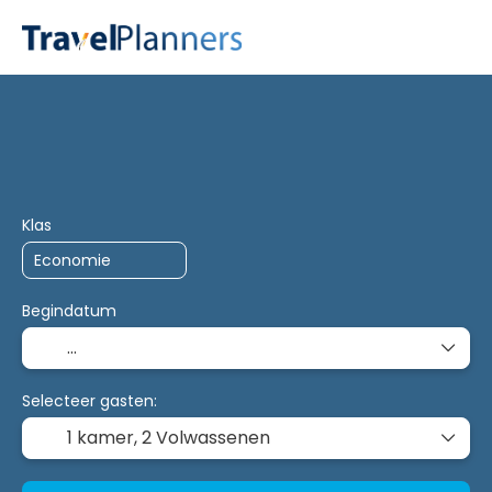
Trip Planner
AI Planner
Accommodatie
Vervoe
Klas
Begindatum
Selecteer gasten:
1 kamer,
2 Volwassenen