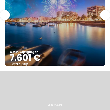
o.v.v. wijzigingen
7.601 €
Totale prijs
Bekijk
JAPAN