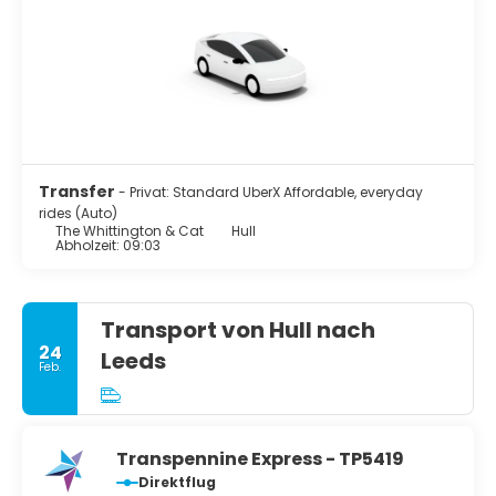
Transfer
- Privat: Standard UberX Affordable, everyday
rides (Auto)
The Whittington & Cat
Hull
Abholzeit: 09:03
Transport von Hull nach
24
Leeds
Feb.
Transpennine Express - TP5419
Direktflug