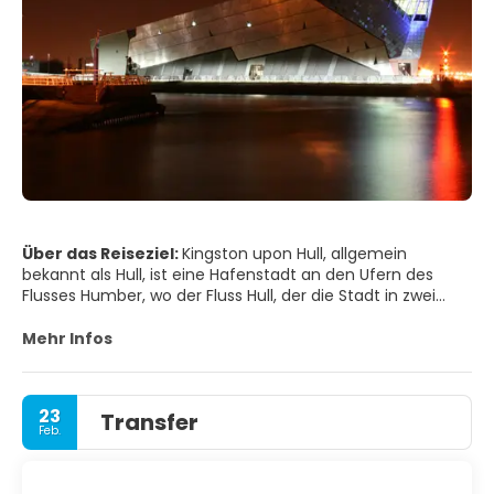
Über das Reiseziel:
Kingston upon Hull, allgemein
bekannt als Hull, ist eine Hafenstadt an den Ufern des
Flusses Humber, wo der Fluss Hull, der die Stadt in zwei
Hälften teilt, auf den Humber trifft. Obwohl Hull während
des Zweiten Weltkriegs zu den am stärksten
Mehr Infos
bombardierten britischen Städten gehörte, haben die 700
Jahre seit der Verleihung seiner ersten Charta der Stadt
eine faszinierende Fülle an architektonischen Schätzen
23
Transfer
hinterlassen. Von flämisch inspirierten Fassaden bis hin zu
Feb.
wunderschönen, kuppelförmigen öffentlichen Gebäuden.
Von Hafenbüros bis hin zu imposanten Industrieerbe-
Lagern und Mühlen. Vom mittelalterlichen