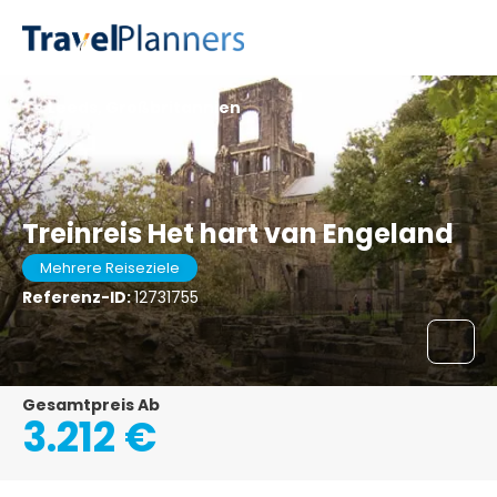
Leeds, Großbritannien
Treinreis Het hart van Engeland
Mehrere Reiseziele
Referenz-ID:
12731755
Gesamtpreis Ab
3.212 €