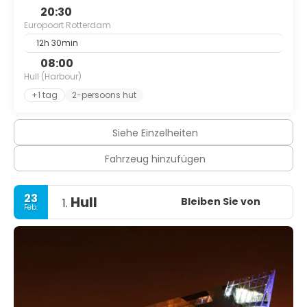
20:30
Europoort Rotterdam
12h 30min
08:00
Hull (Harbour)
+1 tag
2-persoons hut
Siehe Einzelheiten
Fahrzeug hinzufügen
23
Hull
Bleiben Sie von
1.
Feb.