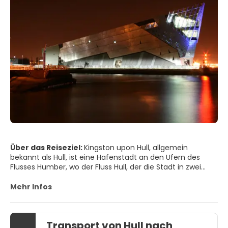
Über das Reiseziel:
Kingston upon Hull, allgemein
bekannt als Hull, ist eine Hafenstadt an den Ufern des
Flusses Humber, wo der Fluss Hull, der die Stadt in zwei
Hälften teilt, auf den Humber trifft. Obwohl Hull während
des Zweiten Weltkriegs zu den am stärksten
Mehr Infos
bombardierten britischen Städten gehörte, haben die 700
Jahre seit der Verleihung seiner ersten Charta der Stadt
eine faszinierende Fülle an architektonischen Schätzen
Transport von Hull nach
hinterlassen. Von flämisch inspirierten Fassaden bis hin zu