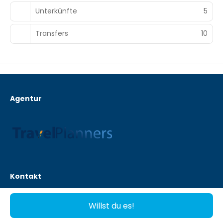
Unterkünfte
5
Transfers
10
Agentur
Kontakt
Bremerstraat 11 6717ZP - Almere
Willst du es!
tijdens kantooruren: (+31) 085 – 0163648 (noodnummer buiten