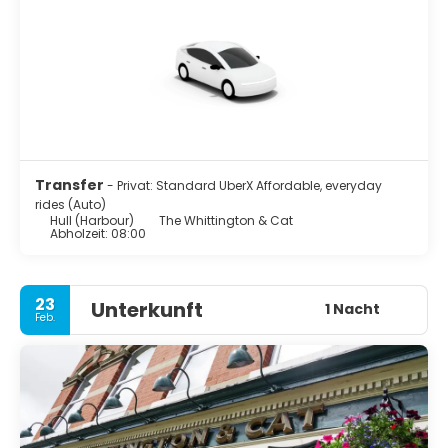
Kopfsteinpflaster-Charme der Altstadt, prächtigen
privaten Kaufmannshäusern und georgianischen
Terrassen bis hin zu modernem, avantgardistischem
Design.
Hier gibt es für jeden etwas: Geschichte,
Einkaufsmöglichkeiten, Sport, Kultur und eine wunderbare
geografische Lage.
Transfer
- Privat: Standard UberX Affordable, everyday
rides (Auto)
Hull (Harbour)
The Whittington & Cat
Abholzeit: 08:00
23
Unterkunft
1 Nacht
Feb.