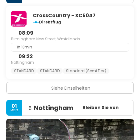
CrossCountry - XC5047
Direktflug
08:09
Birmingham New Street, Wmidlands
1h 13min
09:22
Nottingham
STANDARD
STANDARD
Standard (Semi Flex)
Siehe Einzelheiten
01
Nottingham
Bleiben Sie von
5.
März