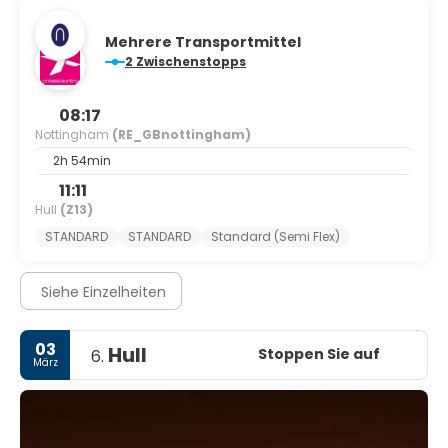
Mehrere Transportmittel
2 Zwischenstopps
08:17
Nottingham
(RE_GBnottingham)
2h 54min
11:11
Hull
(Z13)
STANDARD
STANDARD
Standard (Semi Flex)
Siehe Einzelheiten
03
Hull
Stoppen Sie auf
6.
März