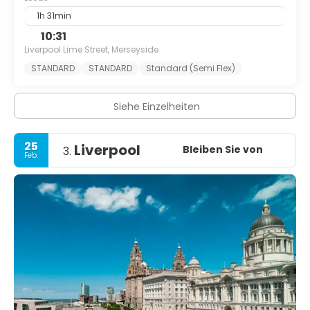
1h 31min
10:31
Liverpool Lime Street, Merseyside
STANDARD
STANDARD
Standard (Semi Flex)
Siehe Einzelheiten
25
Liverpool
Bleiben Sie von
3.
Feb.