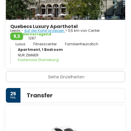
viktorianischen Einkaufspassagen bewiesen wird. Komm,
Leeds sagt, hab Spaß.
Quebecs Luxury Aparthotel
Leeds -
Auf der Karte anzeigen
> 0,5 km von Center
Hervorragend
9,3
1287
Luxus
Fitnesscenter
Familienfreundlich
Apartment, 1 Bedroom
NUR ZIMMER
Kostenlose Stornierung
Siehe Einzelheiten
25
Transfer
Feb.