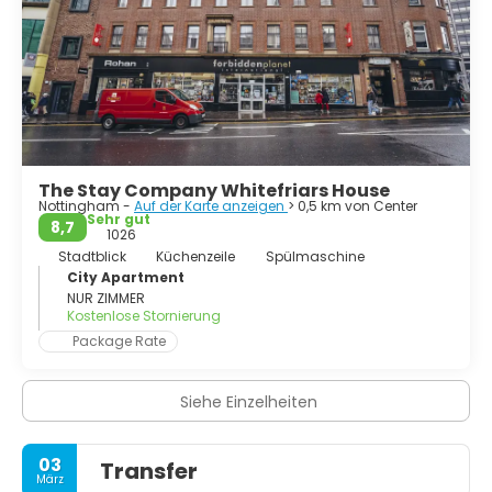
The Stay Company Whitefriars House
Nottingham -
Auf der Karte anzeigen
> 0,5 km von Center
Sehr gut
8,7
1026
Stadtblick
Küchenzeile
Spülmaschine
City Apartment
NUR ZIMMER
Kostenlose Stornierung
Package Rate
Siehe Einzelheiten
03
Transfer
März