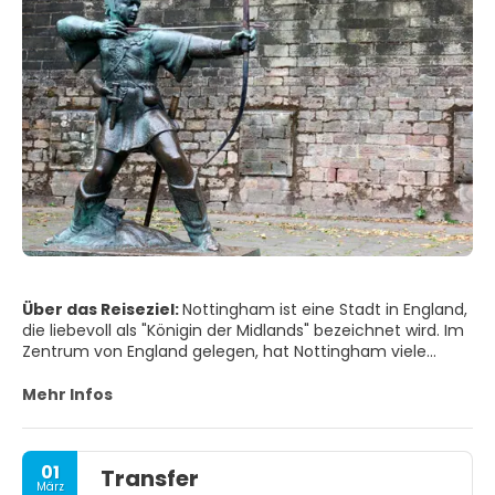
Über das Reiseziel:
Nottingham ist eine Stadt in England,
die liebevoll als "Königin der Midlands" bezeichnet wird. Im
Zentrum von England gelegen, hat Nottingham viele
historische Verbindungen und die Legende von Robin
Hood zieht weiterhin internationale Touristen an.
Mehr Infos
Geschichte und Legende sind nie weit entfernt in den
belebten Straßen von Nottingham. Das Nottingham
Castle hat eine turbulente Vergangenheit; einst eine
01
Transfer
prächtige mittelalterliche Burg, die für Könige und
März