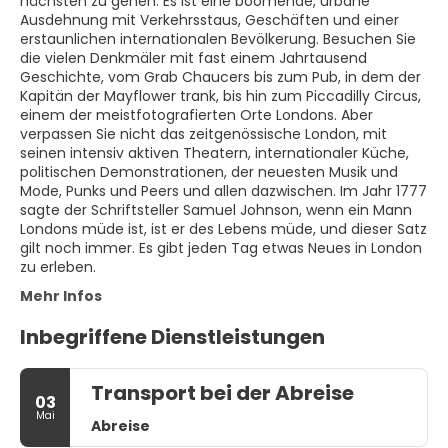
nächsten zu gehen. Es ist eine boomende, urbane
Ausdehnung mit Verkehrsstaus, Geschäften und einer
erstaunlichen internationalen Bevölkerung. Besuchen Sie
die vielen Denkmäler mit fast einem Jahrtausend
Geschichte, vom Grab Chaucers bis zum Pub, in dem der
Kapitän der Mayflower trank, bis hin zum Piccadilly Circus,
einem der meistfotografierten Orte Londons. Aber
verpassen Sie nicht das zeitgenössische London, mit
seinen intensiv aktiven Theatern, internationaler Küche,
politischen Demonstrationen, der neuesten Musik und
Mode, Punks und Peers und allen dazwischen. Im Jahr 1777
sagte der Schriftsteller Samuel Johnson, wenn ein Mann
Londons müde ist, ist er des Lebens müde, und dieser Satz
gilt noch immer. Es gibt jeden Tag etwas Neues in London
zu erleben.
Mehr Infos
Inbegriffene Dienstleistungen
Transport bei der Abreise
03
Mai
Abreise