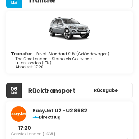
Transfer
Mai
Transfer
- Privat: Standard SUV (Geländewagen)
The Gore London – Starhotels Collezione
Luton London (LTN)
Abholzeit: 17:20
06
Rücktransport
Rückgabe
Mai
EasyJet U2 - U2 8682
Direktflug
17:20
Gatwick London
(LGW)