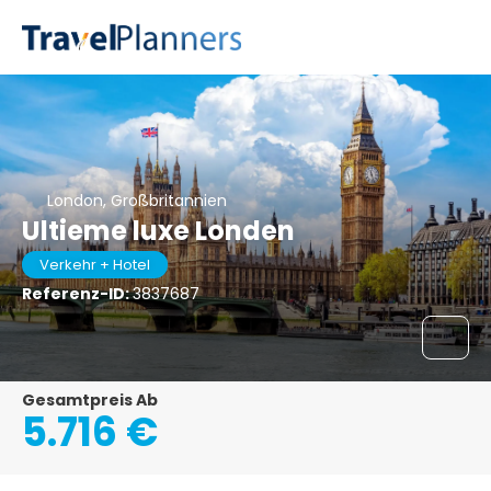
London, Großbritannien
Ultieme luxe Londen
Verkehr + Hotel
Referenz-ID:
3837687
Gesamtpreis Ab
5.716 €