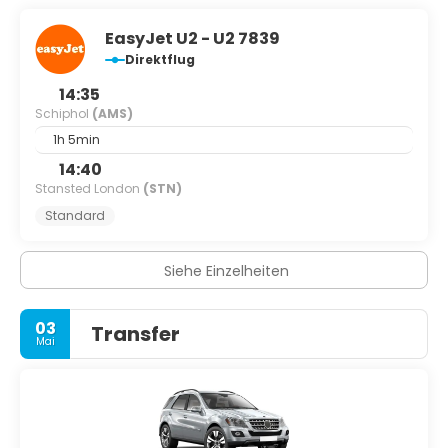
EasyJet U2 - U2 7839
Direktflug
14:35
Schiphol
(AMS)
1h 5min
14:40
Stansted London
(STN)
Standard
Siehe Einzelheiten
03
Transfer
Mai