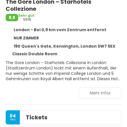
The Gore London – Starhotels
Collezione
Sehr gut
8,9
5516
London - Bei 0,9 km vom Zentrum entfernt
NUR ZIMMER
190 Queen's Gate, Kensington, London SW7 5EX
Classic Double Room
The Gore London – Starhotels Collezione in London
(Stadtzentrum London) lockt mit einem Aufenthalt, der
nur wenige Schritte von Imperial College London und 5
Gehminuten von Royal Albert Hall entfernt ist. Dieses Hotel
für Familien ist 0,6 km von Hyde Park und 1,1 km von
Kensington Palace entfernt.
Mehr Infos
Kostenloses WLAN, ein Concierge-Service und ein
Hochzeitsservice sind verfügbar. Dieses Hotel im
viktorianischen Stil bietet auch einen Bankettsaal und
04
Tickets
eine Abstellmöglichkeit für Fahrräder.
Mai