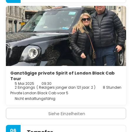
Ganztägige private Spirit of London Black Cab
Tour
5 Mai 2025
09:30
2 Eingangs
(
Reizigers jonger dan 121 jaar: 2
)
8 Stunden
Private London Black Cab voor 5
Nicht erstattungsfähig
Siehe Einzelheiten
06