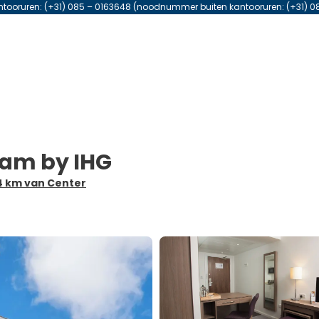
antooruren: (+31) 085 – 0163648 (noodnummer buiten kantooruren: (+31) 0
ham by IHG
,4 km van Center