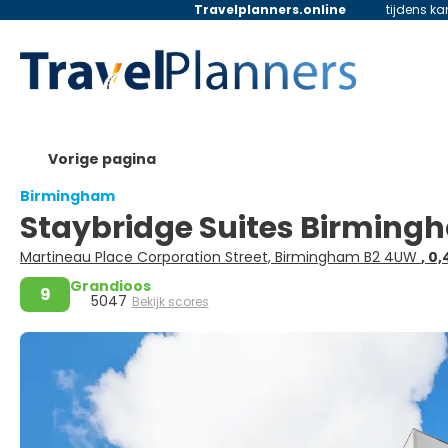
Travelplanners.online
tijdens k
Vorige pagina
Birmingham
Staybridge Suites Birming
Martineau Place Corporation Street, Birmingham B2 4UW
, 0
Grandioos
9
5047
Bekijk scores