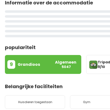
Informatie over de accommodatie
populariteit
Algemeen
Tripad
9
Grandioos
9/10
5047
Belangrijke faciliteiten
Huisdieren toegestaan
Gym