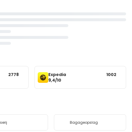
2778
Expedia
1002
9,4/10
erij
Bagageopslag