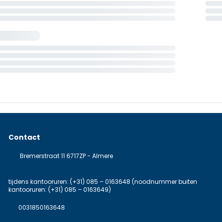
Contact
Bremerstraat 11 6717ZP - Almere
tijdens kantooruren: (+31) 085 – 0163648 (noodnummer buiten
kantooruren: (+31) 085 – 0163649)
0031850163648