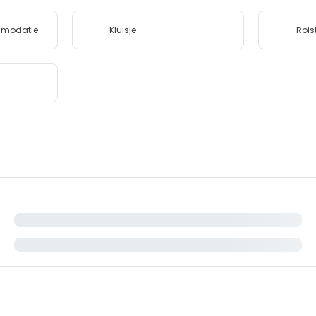
mmodatie
Kluisje
Rols