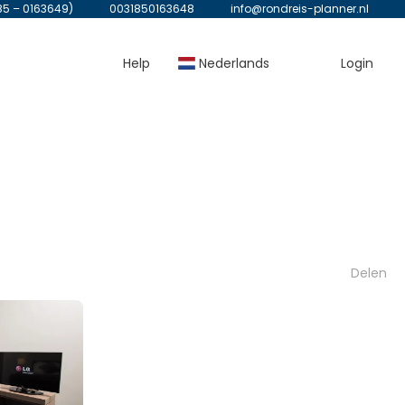
85 – 0163649)
0031850163648
info@rondreis-planner.nl
Help
Nederlands
Login
Delen