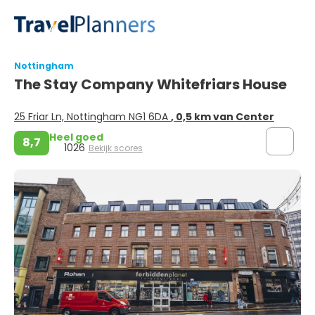
Nottingham
The Stay Company Whitefriars House
25 Friar Ln, Nottingham NG1 6DA
, 0,5 km van Center
Heel goed
8,7
1026
Bekijk scores