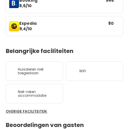
Booking
946
8,6/10
Expedia
80
9,4/10
Belangrijke faciliteiten
Huisdieren niet
WiFi
toegestaan
Niet-roken
accommodatie
OVERIGE FACILITEITEN
Beoordelingen van gasten