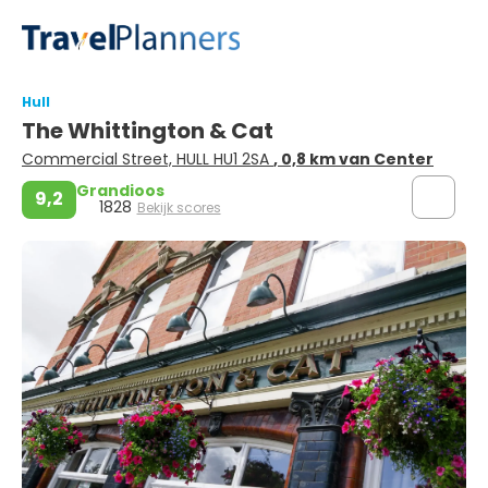
Hull
The Whittington & Cat
Commercial Street, HULL HU1 2SA
, 0,8 km van Center
Grandioos
9,2
1828
Bekijk scores