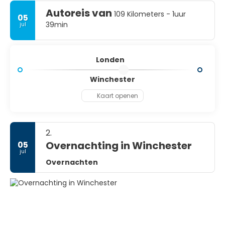
Saint Margaret's Church.
Autoreis van
109 Kilometers - 1uur
05
39min
jul
Londen
Winchester
Kaart openen
2.
Overnachting in Winchester
05
jul
Overnachten