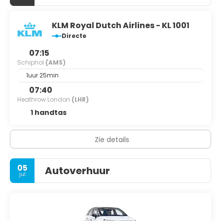
KLM Royal Dutch Airlines - KL 1001
Directe
07:15
Schiphol
(AMS)
1uur 25min
07:40
Heathrow London
(LHR)
1 handtas
Zie details
05
Autoverhuur
jul