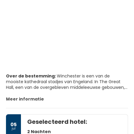
Over de bestemming:
Winchester is een van de
mooiste kathedraal stadjes van Engeland. In The Great
Hall, een van de overgebleven middeleeuwse gebouwen,
wordt de Ronde Tafel van King Arthur bewaard. De
kathedraal in Winchester is overweldigend, een gids
Meer informatie
vertelt je alles over de geschiedenis. Romanschrijfster
Jane Austen ligt in de kathedraal begraven. Op 25
minuten rijden ligt het Jane Austen's House Museum.
Geselecteerd hotel:
Zeker de moeite waard om te bezoeken.
05
jul
2 Nachten