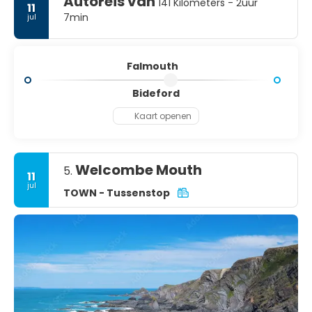
Autoreis van
141 Kilometers - 2uur
11
7min
jul
Falmouth
Bideford
Kaart openen
Welcombe Mouth
5.
11
jul
TOWN - Tussenstop