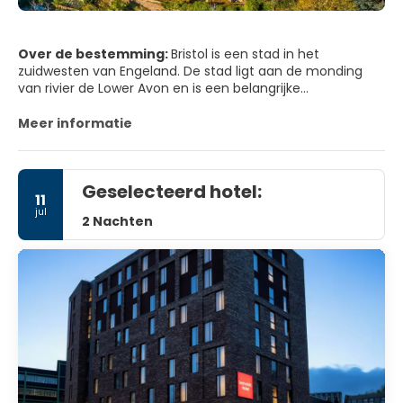
Over de bestemming:
Bristol is een stad in het
zuidwesten van Engeland. De stad ligt aan de monding
van rivier de Lower Avon en is een belangrijke
internationale havenstad. Daarnaast is de stad bekend als
centrum van vliegtuigindustrie, met de Bristol Aeroplane
Meer informatie
Company, waar de Concorde werd gebouwd. In Bristol is
ook het oudste theater van Engeland te vinden, het
Theatre Royal uit 1766.
Geselecteerd hotel:
11
jul
2 Nachten