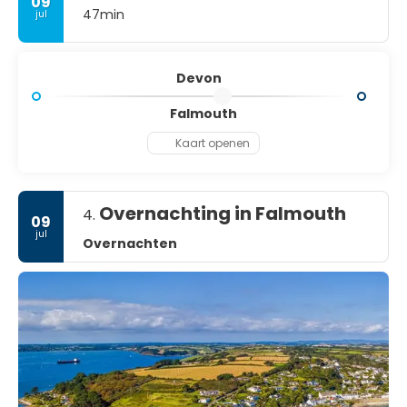
09
47min
jul
Devon
Falmouth
Kaart openen
Overnachting in Falmouth
4.
09
jul
Overnachten