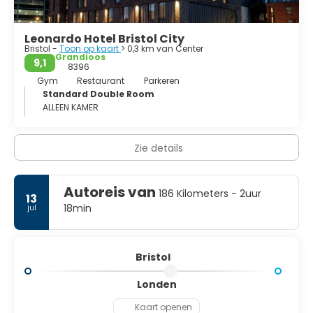
Leonardo Hotel Bristol City
Bristol -
Toon op kaart
> 0,3 km van Center
Grandioos
9,1
8396
Gym
Restaurant
Parkeren
Standard Double Room
ALLEEN KAMER
Zie details
Autoreis van
186 Kilometers - 2uur
13
18min
jul
Bristol
Londen
Kaart openen