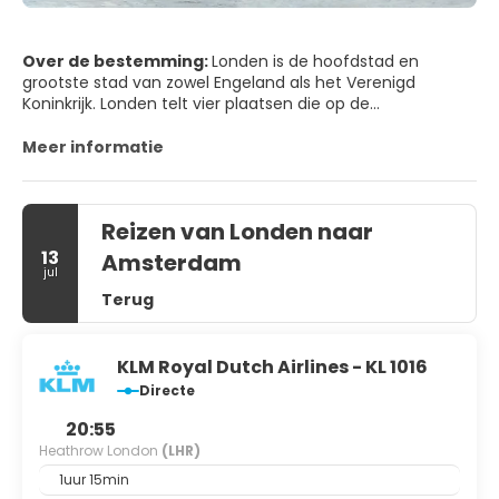
Over de bestemming:
Londen is de hoofdstad en
grootste stad van zowel Engeland als het Verenigd
Koninkrijk. Londen telt vier plaatsen die op de
Werelderfgoedlijst van de UNESCO staan: de Tower of
London, de historische nederzetting van Greenwich, de
Meer informatie
Kew Gardens, en een gezamenlijke inschrijving bestaande
uit het Palace of Westminster, Westminster Abbey en
Saint Margaret's Church.
Reizen van Londen naar
13
Amsterdam
jul
Terug
KLM Royal Dutch Airlines - KL 1016
Directe
20:55
Heathrow London
(LHR)
1uur 15min