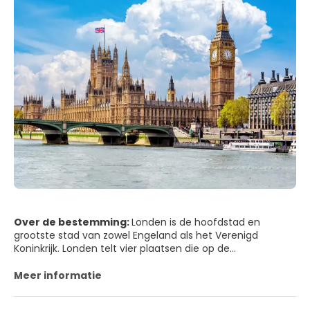
Over de bestemming:
Londen is de hoofdstad en
grootste stad van zowel Engeland als het Verenigd
Koninkrijk. Londen telt vier plaatsen die op de
Werelderfgoedlijst van de UNESCO staan: de Tower of
London, de historische nederzetting van Greenwich, de
Meer informatie
Kew Gardens, en een gezamenlijke inschrijving bestaande
uit het Palace of Westminster, Westminster Abbey en