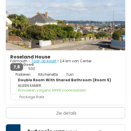
to King George III, after declaring the Principality of
Asturias the war against Napoleon.
Roseland House
Falmouth -
Toon op kaart
> 2,4 km van Center
Goed
7,8
530
Parkeren
Kitchenette
Tuin
Double Room With Shared Bathroom (Room 5)
ALLEEN KAMER
Annuleren volgens ANVR voorwaarden
Package Rate
Zie details