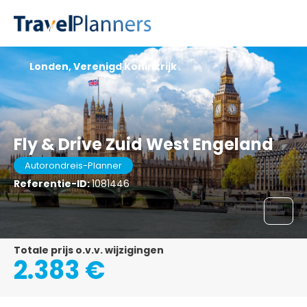
Londen, Verenigd Koninkrijk
Fly & Drive Zuid West Engeland
Autorondreis-Planner
Referentie-ID:
1081446
Totale prijs o.v.v. wijzigingen
2.383 €