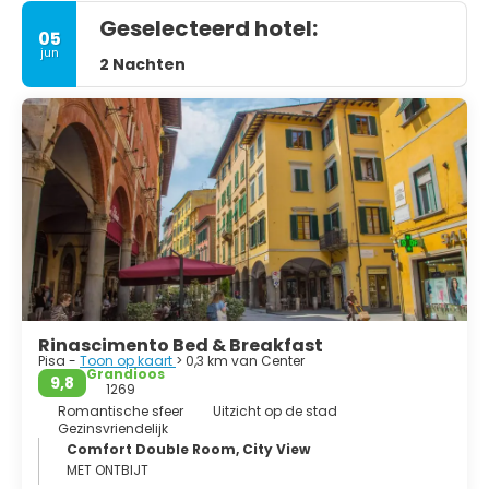
Geselecteerd hotel:
05
jun
2 Nachten
Rinascimento Bed & Breakfast
Pisa -
Toon op kaart
> 0,3 km van Center
Grandioos
9,8
1269
Romantische sfeer
Uitzicht op de stad
Gezinsvriendelijk
Comfort Double Room, City View
MET ONTBIJT