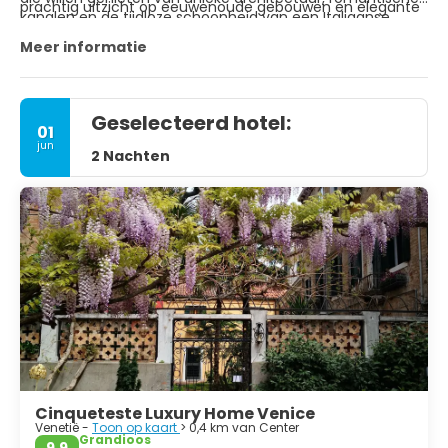
prachtig uitzicht op eeuwenoude gebouwen en elegante
kanalen en de tijdloze schoonheid van een Italiaanse
bruggen, waaronder de iconische Rialtobrug.
meesterstad.
Meer informatie
Geselecteerd hotel:
01
jun
2 Nachten
Cinqueteste Luxury Home Venice
Venetië -
Toon op kaart
> 0,4 km van Center
Grandioos
9,9