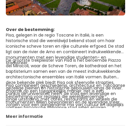
Over de bestemming:
Pisa, gelegen in de regio Toscane in Italië, is een
historische stad die wereldwijd bekend staat om haar
iconische scheve toren en rijke culturele erfgoed. De stad
ligt aan de rivier de Arno en combineert indrukwekkende
monumenten met een levendige studenten- en
De grootste trekpleister van Pisa is het beroemde Piazza
stadssfeer.
dei Miracoli, waar de Scheve Toren, de kathedraal en het
baptisterium samen een van de meest indrukwekkende
architectonische ensembles van Italië vormen. Buiten
deze bekende plek biedt Pisa ook sfeervolle straatjes,
Pisa combineert geschiedenis, architectuur en Toscaanse
gezellige pleinen en historische gebouwen langs de rivier.
charme op een toegankelijke manier. Het is een
Dankzij de universiteit heeft de stad een levendige en
bestemming voor reizigers die wereldberoemde
jonge uitstraling, met cafés, restaurants en winkels die
monumenten willen bewonderen en de levendige sfeer
zorgen voor een aangename mix van cultuur en dagelijks
van een historische Italiaanse stad willen ervaren.
Italiaans leven.
Meer informatie