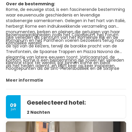
Over de bestemming:
Rome, de eeuwige stad, is een fascinerende bestemming
waar eeuwenoude geschiedenis en levendige
stadsenergie samenkomen. Gelegen in het hart van Italië,
herbergt Rome een indrukwekkende verzameling aan
monumenten, kerken en pleinen die getuigen van haar
Bezienswaardigheden zoals het Colosseum, het Forum
rijke verleden als centrum van het Romeinse Rijk en de
Romanum en het Pantheon voeren bezoekers terug naar
katholieke wereld.
de tijd van de keizers, terwijl de barokke pracht van de
Trevifontein, de Spaanse Trappen en Piazza Navona de
elegantie van latere eeuwen toont. Vaticaanstad, de
Kortom, Rome is een bestemming die zowel het verleden
kleinste staat ter wereld, ligt binnen Rome en biedt
als het heden ademt, en blijft keer op keer inspireren.
hoogtepunten als de Sint-Pietersbasiliek en de Sixtijnse
Kapel met Michelangelo’s meesterwerken. Daarnaast
biedt Rome smalle straatjes vol trattoria’s, stijlvolle winkels
Meer informatie
en sfeervolle cafés.
Geselecteerd hotel:
09
jun
2 Nachten