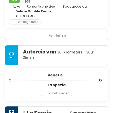
269
Luxe
Romantische sfeer
Bagageopslag
Deluxe Double Room
ALLEEN KAMER
Package Rate
Zie details
Autoreis van
361 Kilometers - 3uur
03
35min
jun
Venetië
La Spezia
Kaart openen
03
La Spezia
Overnachten