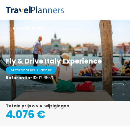
Venetië, Italië
Fly & Drive Italy Experience
Autorondreis-Planner
Referentie-ID:
1216553
Totale prijs o.v.v. wijzigingen
4.076 €