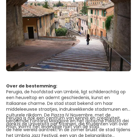
Over de bestemming:
Perugia, de hoofdstad van Umbrië, ligt schilderachtig op
een heuveltop en ademt geschiedenis, kunst en
Italiaanse charme. De stad staat bekend om haar
middeleeuwse straatjes, indrukwekkende stadsmuren en
culturele rijkdom. De Piazza IV Novembre, met de
Perugia is ook een centrum van kennis en creativiteit,
beroemde Fontana Maggiore en het gotische Palazzo dei
dankzij de Università per Stranieri, die studenten van over
Priori, vormt het levendige hart van de stad.
de hele wereld aantrekt. In de zomer bruist de stad tijdens
het Umbria Jazz Festival, een van de belangrijkste