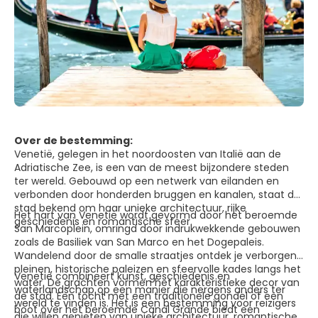
Over de bestemming:
Venetië, gelegen in het noordoosten van Italië aan de
Adriatische Zee, is een van de meest bijzondere steden
ter wereld. Gebouwd op een netwerk van eilanden en
verbonden door honderden bruggen en kanalen, staat de
stad bekend om haar unieke architectuur, rijke
Het hart van Venetië wordt gevormd door het beroemde
geschiedenis en romantische sfeer.
San Marcoplein, omringd door indrukwekkende gebouwen
zoals de Basiliek van San Marco en het Dogepaleis.
Wandelend door de smalle straatjes ontdek je verborgen
pleinen, historische paleizen en sfeervolle kades langs het
Venetië combineert kunst, geschiedenis en
water. De grachten vormen het karakteristieke decor van
waterlandschap op een manier die nergens anders ter
de stad. Een tocht met een traditionele gondel of een
wereld te vinden is. Het is een bestemming voor reizigers
boot over het beroemde Canal Grande biedt een
die willen genieten van unieke architectuur, romantische