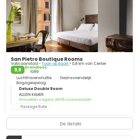
San Pietro Boutique Rooms
Vaticaanstad -
Toon op kaart
> 0,8 km van Center
Grandioos
9,9
1089
Luchthavenshuttle
Gezinsvriendelijk
Bagageopslag
Deluxe Double Room
ALLEEN KAMER
Annuleren volgens ANVR voorwaarden
Package Rate
Zie details