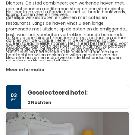
Dichters. De stad combineert een werkende haven met
een ontspannen mediterrane sfeer en een strategische
Het centrum van La Spezia bestaat uit brede boulevards,
ligging tussen zee en heuvels.
gezellige winkelstraten en pleinen met cafés en
restaurants. Langs de haven vindt u een lange
promenade met uitzicht op de boten en de omliggende
kust, waar ook veerboten vertrekken naar de beroemde
La Spezia combineert maritieme sfeer, cultuur en natuur
dorpjes van de Cinque Terre. In de omgeving ligt de
op een toegankelijke manier. Het is een bestemming voor
schilderachtige Golfo dei Poeti, met charmante plaatsen
reizigers die de Ligurische kust willen verkennen,
zoals Lerici en Portovenere, die bekend staan om hun
boottochten willen maken en willen genieten van de
kleurrijke huizen en indrukwekkende kustlandschappen.
charme van Noordwest-Italië.
Meer informatie
Geselecteerd hotel:
03
jun
2 Nachten