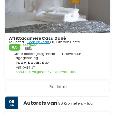
Affittacamere Casa Danè
La Spezia -
Toon op kaart
> 0,9 km van Center
Heel goed
8,5
5513
Gratis parkeergelegenheid
Fietsverhuur
Bagageopslag
ROOM, DOUBLE BED
MET ONTBIJT
Annuleren volgens ANVR voorwaarden
Zie details
05
Autoreis van
86 Kilometers - 1uur
jun