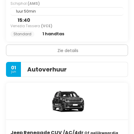
Schiphol
(AMS)
1uur 50min
15:40
Venezia Tessera
(VCE)
1 handtas
Standard
Zie details
01
Autoverhuur
jun
Jeep Renegade CUV /AC/4dr
Of gelijkwaardig