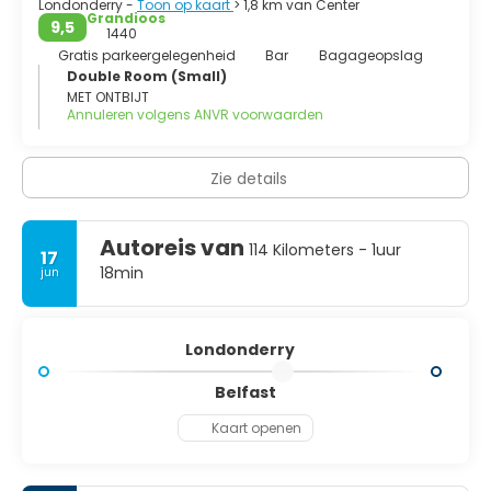
Londonderry -
Toon op kaart
> 1,8 km van Center
Grandioos
9,5
1440
Gratis parkeergelegenheid
Bar
Bagageopslag
Double Room (Small)
MET ONTBIJT
Annuleren volgens ANVR voorwaarden
Zie details
Autoreis van
114 Kilometers - 1uur
17
18min
jun
Londonderry
Belfast
Kaart openen