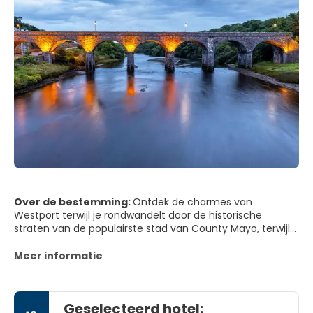
Over de bestemming:
Ontdek de charmes van
Westport terwijl je rondwandelt door de historische
straten van de populairste stad van County Mayo, terwijl
muziek door de lucht zweeft, voordat je samen met de
pelgrims de Croagh Patrick beklimt.
Meer informatie
Ga vervolgens naar het westen naar de kust en maak je
weg over de brug naar het majestueuze Achill Island. Van
Geselecteerd hotel:
het Blue Flag Beach van Keem Bay, tot de ongelooflijke