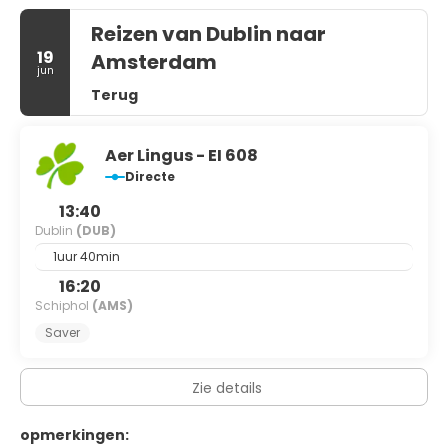
Reizen van Dublin naar
19
Amsterdam
jun
Terug
Aer Lingus - EI 608
Directe
13:40
Dublin
(DUB)
1uur 40min
16:20
Schiphol
(AMS)
Saver
Zie details
opmerkingen: