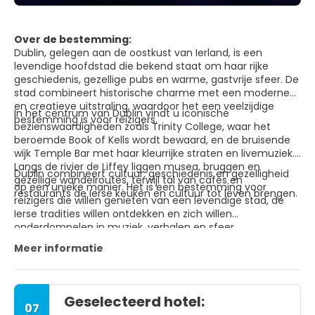
Over de bestemming:
Dublin, gelegen aan de oostkust van Ierland, is een
levendige hoofdstad die bekend staat om haar rijke
geschiedenis, gezellige pubs en warme, gastvrije sfeer. De
stad combineert historische charme met een moderne
en creatieve uitstraling, waardoor het een veelzijdige
In het centrum van Dublin vindt u iconische
bestemming is voor reizigers.
bezienswaardigheden zoals Trinity College, waar het
beroemde Book of Kells wordt bewaard, en de bruisende
wijk Temple Bar met haar kleurrijke straten en livemuziek.
Langs de rivier de Liffey liggen musea, bruggen en
Dublin combineert cultuur, geschiedenis en gezelligheid
gezellige wandelroutes, terwijl tal van cafés en
op een unieke manier. Het is een bestemming voor
restaurants de Ierse keuken en cultuur tot leven brengen.
reizigers die willen genieten van een levendige stad, de
Ierse tradities willen ontdekken en zich willen
onderdompelen in muziek, verhalen en sfeer.
Meer informatie
Geselecteerd hotel:
07