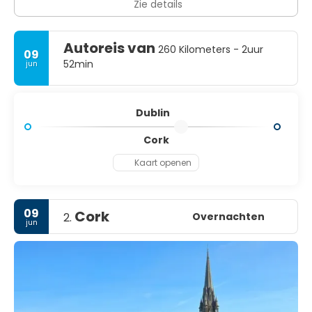
Zie details
Autoreis van
260 Kilometers - 2uur
09
52min
jun
Dublin
Cork
Kaart openen
09
Cork
Overnachten
2.
jun