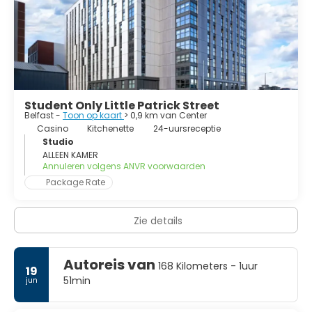
Student Only Little Patrick Street
Belfast -
Toon op kaart
> 0,9 km van Center
Casino
Kitchenette
24-uursreceptie
Studio
ALLEEN KAMER
Annuleren volgens ANVR voorwaarden
Package Rate
Zie details
Autoreis van
168 Kilometers - 1uur
19
51min
jun