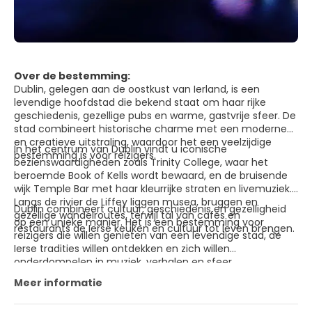
Over de bestemming:
Dublin, gelegen aan de oostkust van Ierland, is een
levendige hoofdstad die bekend staat om haar rijke
geschiedenis, gezellige pubs en warme, gastvrije sfeer. De
stad combineert historische charme met een moderne
en creatieve uitstraling, waardoor het een veelzijdige
In het centrum van Dublin vindt u iconische
bestemming is voor reizigers.
bezienswaardigheden zoals Trinity College, waar het
beroemde Book of Kells wordt bewaard, en de bruisende
wijk Temple Bar met haar kleurrijke straten en livemuziek.
Langs de rivier de Liffey liggen musea, bruggen en
Dublin combineert cultuur, geschiedenis en gezelligheid
gezellige wandelroutes, terwijl tal van cafés en
op een unieke manier. Het is een bestemming voor
restaurants de Ierse keuken en cultuur tot leven brengen.
reizigers die willen genieten van een levendige stad, de
Ierse tradities willen ontdekken en zich willen
onderdompelen in muziek, verhalen en sfeer.
Meer informatie