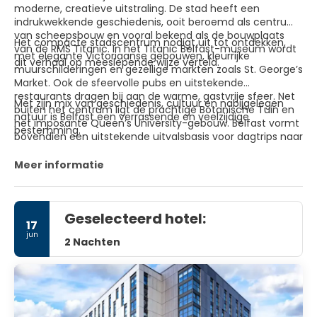
moderne, creatieve uitstraling. De stad heeft een
indrukwekkende geschiedenis, ooit beroemd als centrum
van scheepsbouw en vooral bekend als de bouwplaats
Het compacte stadscentrum nodigt uit tot ontdekken,
van de RMS Titanic. In het Titanic Belfast-museum wordt
met elegante Victoriaanse gebouwen, kleurrijke
dit verhaal op meeslepende wijze verteld.
muurschilderingen en gezellige markten zoals St. George’s
Market. Ook de sfeervolle pubs en uitstekende
restaurants dragen bij aan de warme, gastvrije sfeer. Net
Met zijn mix van geschiedenis, cultuur en nabijgelegen
buiten het centrum ligt de prachtige Botanische Tuin en
natuur is Belfast een verrassende en veelzijdige
het imposante Queen’s University-gebouw. Belfast vormt
bestemming.
bovendien een uitstekende uitvalsbasis voor dagtrips naar
de ruige kust van Antrim.
Meer informatie
Geselecteerd hotel:
17
jun
2 Nachten