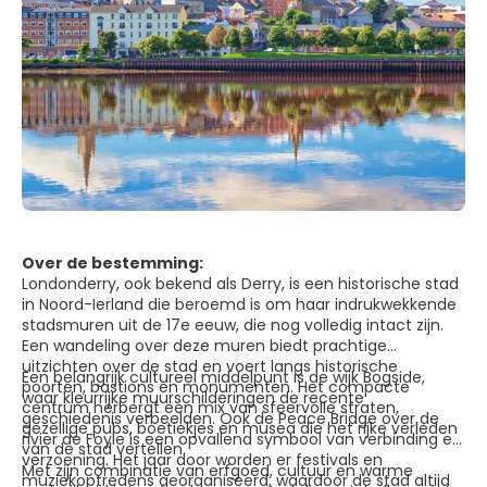
Over de bestemming:
Londonderry, ook bekend als Derry, is een historische stad
in Noord-Ierland die beroemd is om haar indrukwekkende
stadsmuren uit de 17e eeuw, die nog volledig intact zijn.
Een wandeling over deze muren biedt prachtige
uitzichten over de stad en voert langs historische
Een belangrijk cultureel middelpunt is de wijk Bogside,
poorten, bastions en monumenten. Het compacte
waar kleurrijke muurschilderingen de recente
centrum herbergt een mix van sfeervolle straten,
geschiedenis verbeelden. Ook de Peace Bridge over de
gezellige pubs, boetiekjes en musea die het rijke verleden
rivier de Foyle is een opvallend symbool van verbinding en
van de stad vertellen.
verzoening. Het jaar door worden er festivals en
Met zijn combinatie van erfgoed, cultuur en warme
muziekoptredens georganiseerd, waardoor de stad altijd