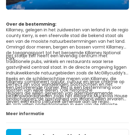
Over de bestemming:
Killarney, gelegen in het zuidwesten van Ierland in de regio
county Kerry, is een sfeervolle stad die bekend staat als
een van de mooiste natuurbestemmingen van het land.
Omringd door meren, bergen en bossen vormt Killarney
de toegangspoort tot het beroemde Killarney National
Het stadje zelf heeft een levendig centrum met
Park.
traditionele pubs, winkels en restaurants waar Ierse
gastvrijheid centraal staat. In de directe omgeving liggen
indrukwekkende natuurgebieden zoals de McGillycuddy’s
Reeks en de schilderachtige meren van Killarney, die
Killarney combineert natuur, cultuur en Ierse charme op
perfect zijn voor wandelingen, boottochten en het
een betoverende manier. Het is een bestemming voor
spotten van wilde dieren. Ook historische
reizigers die willen genieten van adembenemende
bezienswaardigheden zoals het elegante Muckross House
landschappen, de gastvrijheid van Ierland willen ervaren
geven een extra culturele dimensie aan de regio.
en zich willen onderdompelen in een van de mooiste
regio’s van het land.
Meer informatie