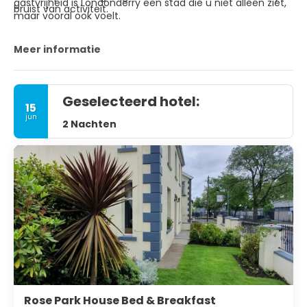
gastvrijheid is Londonderry een stad die u niet alleen ziet,
bruist van activiteit.
maar vooral ook voelt.
Meer informatie
Geselecteerd hotel:
15
jun
2 Nachten
Rose Park House Bed & Breakfast