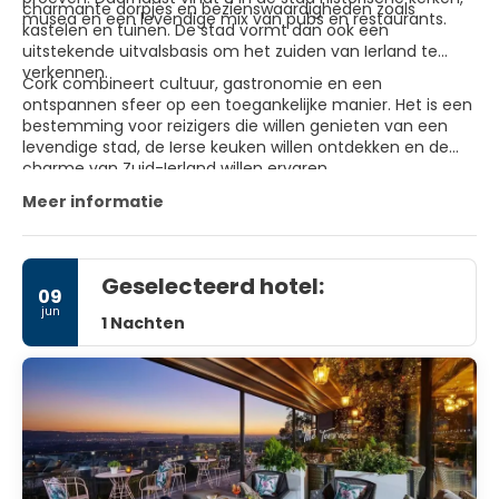
charmante dorpjes en bezienswaardigheden zoals
musea en een levendige mix van pubs en restaurants.
kastelen en tuinen. De stad vormt dan ook een
uitstekende uitvalsbasis om het zuiden van Ierland te
verkennen.
Cork combineert cultuur, gastronomie en een
ontspannen sfeer op een toegankelijke manier. Het is een
bestemming voor reizigers die willen genieten van een
levendige stad, de Ierse keuken willen ontdekken en de
charme van Zuid-Ierland willen ervaren.
Meer informatie
Geselecteerd hotel:
09
jun
1 Nachten