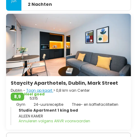
jun
2 Nachten
Staycity Aparthotels, Dublin, Mark Street
Dublin -
Toon op kaart
> 0,8 km van Center
Heel goed
8,9
5315
Gym
24-uursreceptie
Thee- en koffiefaciliteiten
Studio Apartment 1 king bed
ALLEEN KAMER
Annuleren volgens ANVR voorwaarden