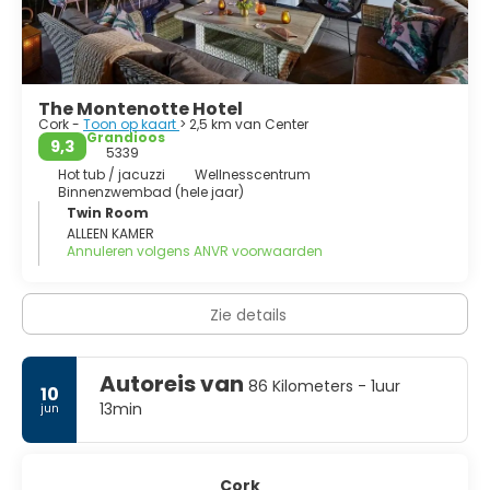
The Montenotte Hotel
Cork -
Toon op kaart
> 2,5 km van Center
Grandioos
9,3
5339
Hot tub / jacuzzi
Wellnesscentrum
Binnenzwembad (hele jaar)
Twin Room
ALLEEN KAMER
Annuleren volgens ANVR voorwaarden
Zie details
Autoreis van
86 Kilometers - 1uur
10
13min
jun
Cork