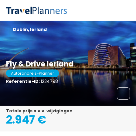
Dublin, Ierland
Fly & Drive Ierland
Autorondreis-Planner
Referentie-ID:
1234798
Totale prijs o.v.v. wijzigingen
2.947 €