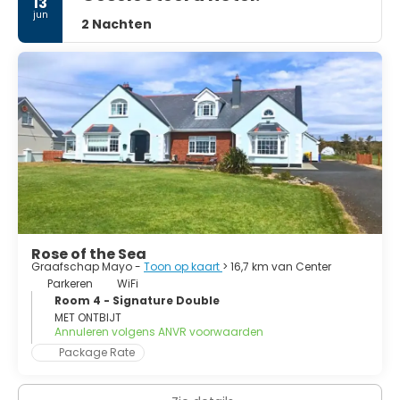
13
klifwandelingen en geweldig lokaal eten, je zult nooit naar
jun
2 Nachten
huis willen gaan.
Een reis naar Mayo, de meest boeiende provincie van
Ierland, zal lang in je geheugen blijven hangen.
Rose of the Sea
Graafschap Mayo -
Toon op kaart
> 16,7 km van Center
Parkeren
WiFi
Room 4 - Signature Double
MET ONTBIJT
Annuleren volgens ANVR voorwaarden
Package Rate