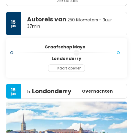
Zie details
Autoreis van
250 Kilometers - 3uur
15
37min
jun
Graafschap Mayo
Londonderry
Kaart openen
15
Londonderry
Overnachten
5.
jun