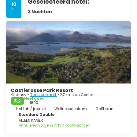
Geselecteerd hotel:
10
jun
3 Nachten
Castlerosse Park Resort
Killarney -
Toon op kaart
> 2,7 km van Center
Heel goed
8,2
1800
Hot tub / jacuzzi
Wellnesscentrum
Golfbaan
Standard Double
ALLEEN KAMER
Annuleren volgens ANVR voorwaarden