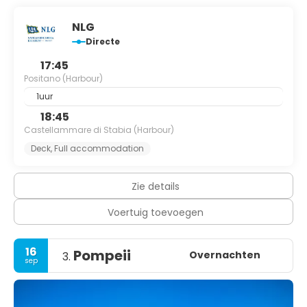
NLG
Directe
17:45
Positano (Harbour)
1uur
18:45
Castellammare di Stabia (Harbour)
Deck, Full accommodation
Zie details
Voertuig toevoegen
16
Pompeii
Overnachten
3.
sep