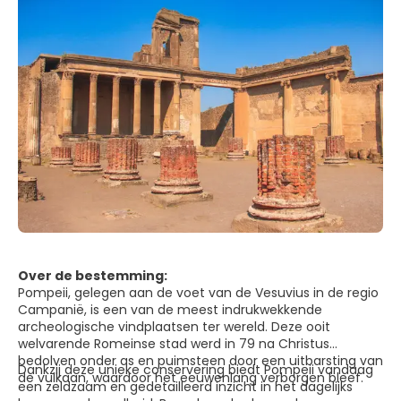
Over de bestemming:
Pompeii, gelegen aan de voet van de Vesuvius in de regio
Campanië, is een van de meest indrukwekkende
archeologische vindplaatsen ter wereld. Deze ooit
welvarende Romeinse stad werd in 79 na Christus
bedolven onder as en puimsteen door een uitbarsting van
Dankzij deze unieke conservering biedt Pompeii vandaag
de vulkaan, waardoor het eeuwenlang verborgen bleef.
een zeldzaam en gedetailleerd inzicht in het dagelijks