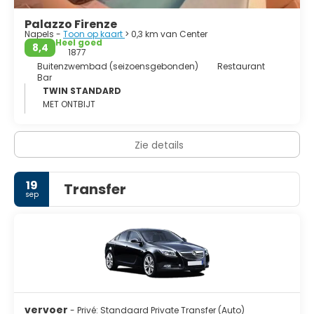
Palazzo Firenze
Napels -
Toon op kaart
> 0,3 km van Center
Heel goed
8,4
1877
Buitenzwembad (seizoensgebonden)
Restaurant
Bar
TWIN STANDARD
MET ONTBIJT
Zie details
19
Transfer
sep
vervoer
- Privé: Standaard Private Transfer (Auto)