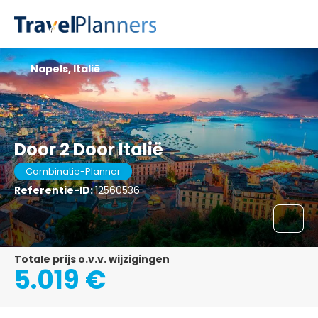
Napels, Italië
Door 2 Door Italië
Combinatie-Planner
Referentie-ID:
12560536
Totale prijs o.v.v. wijzigingen
5.019 €