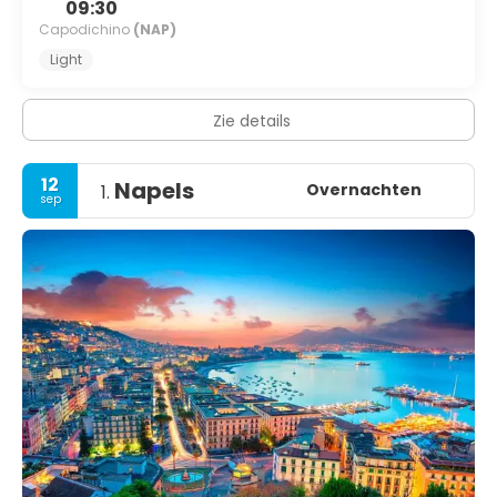
09:30
Capodichino
(NAP)
Light
Zie details
12
Napels
Overnachten
1.
sep