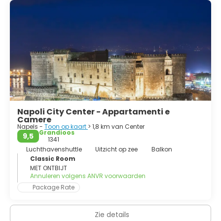
Napoli City Center - Appartamenti e
Camere
Napels -
Toon op kaart
> 1,8 km van Center
Grandioos
9,5
1341
Luchthavenshuttle
Uitzicht op zee
Balkon
Classic Room
MET ONTBIJT
Annuleren volgens ANVR voorwaarden
Package Rate
Zie details