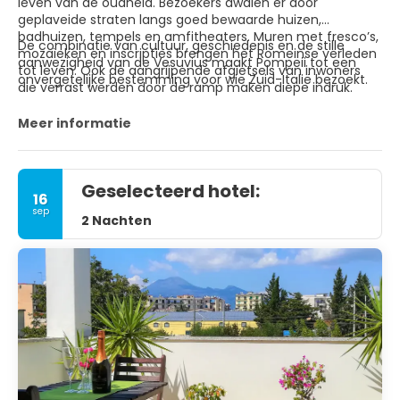
leven van de oudheid. Bezoekers dwalen er door
geplaveide straten langs goed bewaarde huizen,
badhuizen, tempels en amfitheaters. Muren met fresco’s,
De combinatie van cultuur, geschiedenis en de stille
mozaïeken en inscripties brengen het Romeinse verleden
aanwezigheid van de Vesuvius maakt Pompeii tot een
tot leven. Ook de aangrijpende afgietsels van inwoners
onvergetelijke bestemming voor wie Zuid-Italië bezoekt.
die verrast werden door de ramp maken diepe indruk.
Meer informatie
Geselecteerd hotel:
16
sep
2 Nachten