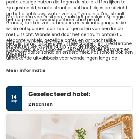
pastelkleurige huizen die tegen de steile kliffen lijken te
zijn gestapeld, smalle straatjes vol boetiekjes en uitzicht
op het diepblauwe water van de Tyrreense Zee, straalt
De stranden van Positano, zoals het populaire Spiaggia
het dorp een onweerstaanbare charme uit.
Grande, trekken zonliefhebbers en vakantiegangers die
willen ontspannen aan zee of genieten van een lunch
met uitzicht. Wandelend door het centrum ontdekt u
elegante winkels, gezellige cafés en ambachtelijke
Met zijn romantische sfeer, steile trappen en mediterrane
producten die typerend zijn voor de regio, zoals
schoonheid is Positano een bestemming die betovert en
handgemaakte sandalen en keramiek. Positano is ook een
inspireert.
uitstekende uitvalsbasis voor wandelingen langs de
beroemde Sentiero degli Dei, het 'Pad van de Goden'.
Meer informatie
Geselecteerd hotel:
14
sep
2 Nachten