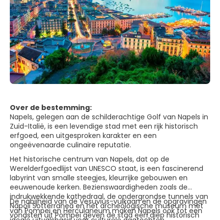
Over de bestemming:
Napels, gelegen aan de schilderachtige Golf van Napels in
Zuid-Italië, is een levendige stad met een rijk historisch
erfgoed, een uitgesproken karakter en een
ongeëvenaarde culinaire reputatie.
Het historische centrum van Napels, dat op de
Werelderfgoedlijst van UNESCO staat, is een fascinerend
labyrint van smalle steegjes, kleurrijke gebouwen en
eeuwenoude kerken. Bezienswaardigheden zoals de
indrukwekkende kathedraal, de ondergrondse tunnels van
De nabijheid van de Vesuvius-vulkaan en de opgravingen
Napoli Sotterranea en het archeologische museum met
van Pompeï en Herculaneum maken Napels ook tot een
vondsten uit Pompeï geven de stad een diep historisch
ideale uitvalsbasis voor culturele dagtochten.