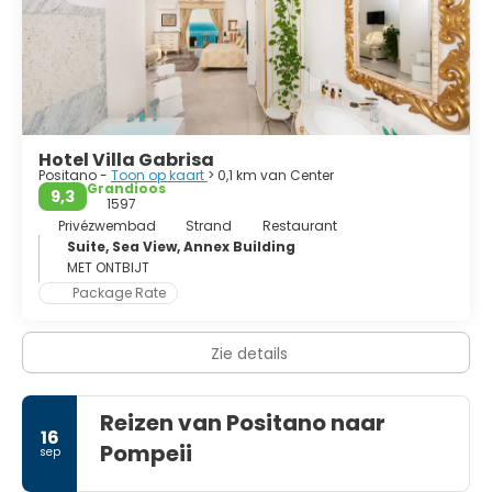
Hotel Villa Gabrisa
Positano -
Toon op kaart
> 0,1 km van Center
Grandioos
9,3
1597
Privézwembad
Strand
Restaurant
Suite, Sea View, Annex Building
MET ONTBIJT
Package Rate
Zie details
Reizen van Positano naar
16
Pompeii
sep