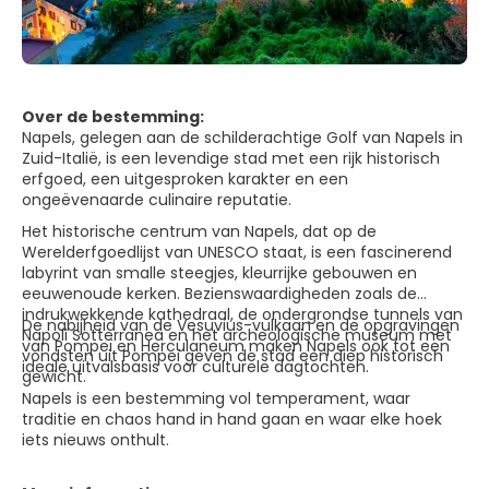
Over de bestemming:
Napels, gelegen aan de schilderachtige Golf van Napels in
Zuid-Italië, is een levendige stad met een rijk historisch
erfgoed, een uitgesproken karakter en een
ongeëvenaarde culinaire reputatie.
Het historische centrum van Napels, dat op de
Werelderfgoedlijst van UNESCO staat, is een fascinerend
labyrint van smalle steegjes, kleurrijke gebouwen en
eeuwenoude kerken. Bezienswaardigheden zoals de
indrukwekkende kathedraal, de ondergrondse tunnels van
De nabijheid van de Vesuvius-vulkaan en de opgravingen
Napoli Sotterranea en het archeologische museum met
van Pompeï en Herculaneum maken Napels ook tot een
vondsten uit Pompeï geven de stad een diep historisch
ideale uitvalsbasis voor culturele dagtochten.
gewicht.
Napels is een bestemming vol temperament, waar
traditie en chaos hand in hand gaan en waar elke hoek
iets nieuws onthult.