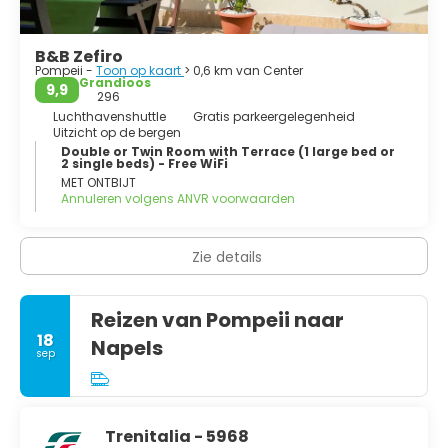
B&B Zefiro
Pompeii -
Toon op kaart
> 0,6 km van Center
Grandioos
9,9
296
Luchthavenshuttle
Gratis parkeergelegenheid
Uitzicht op de bergen
Double or Twin Room with Terrace (1 large bed or
2 single beds) - Free WiFi
MET ONTBIJT
Annuleren volgens ANVR voorwaarden
Zie details
Reizen van Pompeii naar
18
Napels
sep
Trenitalia - 5968