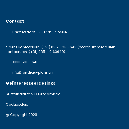
Contact
Bremerstraat 11 6717ZP - Almere
tijdens kantooruren: (+31) 085 – 0163648 (noodnummer buiten
kantooruren: (+31) 085 – 0163649)
0031850163648
info@rondreis-planner.nl
Geïnteresseerde links
Sustainability & Duurzaamheid
Cookiebeleid
@ Copyright 2026