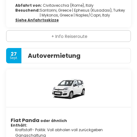
Abfahrt von:
Civitavecchia (Rome), Italy
Besuchend:
Santorini, Greece |
Ephesus (kusadasi), Turkey
|
Mykonos, Greece |
Naples/capri, Italy
Siehe Anfahrtsskizze
+ Info Reiseroute
27
Autovermietung
Sept.
Fiat Panda
oder ähnlich
Enthält:
Kraftstoff- Politik: Voll abholen voll zurückgeben
Gangschaltung