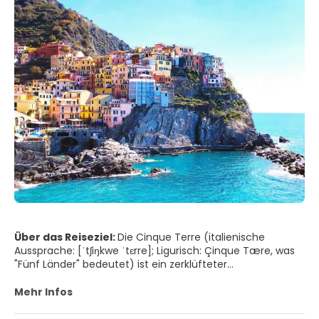
Über das Reiseziel:
Die Cinque Terre (italienische
Aussprache: [ˈtʃiŋkwe ˈtɛrre]; Ligurisch: Çinque Tære, was
"Fünf Länder" bedeutet) ist ein zerklüfteter
Küstenabschnitt an der Italienischen Riviera. Sie liegt in
der Region Ligurien in Italien, westlich der Stadt La Spezia,
Mehr Infos
und umfasst fünf Dörfer: Monterosso al Mare, Vernazza,
Corniglia, Manarola und Riomaggiore. Die Küstenlinie, die