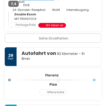
unbezwingbare Geist der Stadt hat die Jahrhunderte
Gut
7,4
überdauert und sorgt dafür, dass das florentinische Leben
1008
heute lebendig und anspruchsvoll ist.
24-Stunden-Rezeption
WLAN
Internetzugang
Double Room
MIT FRÜHSTÜCK
Package Rate
Wir lieben es
Siehe Einzelheiten
Autofahrt von
82 Kilometer - 1h
29
8min
Sept.
Florenz
Pisa
Offene Karte