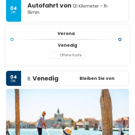
Autofahrt von
121 Kilometer - 1h
04
16min
Okt.
Verona
Venedig
Offene Karte
04
Venedig
Bleiben Sie von
8.
Okt.