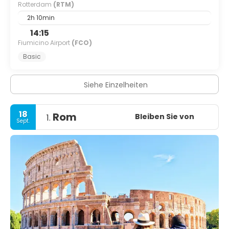
Rotterdam
(RTM)
2h 10min
14:15
Fiumicino Airport
(FCO)
Basic
Siehe Einzelheiten
18
Rom
Bleiben Sie von
1.
Sept.