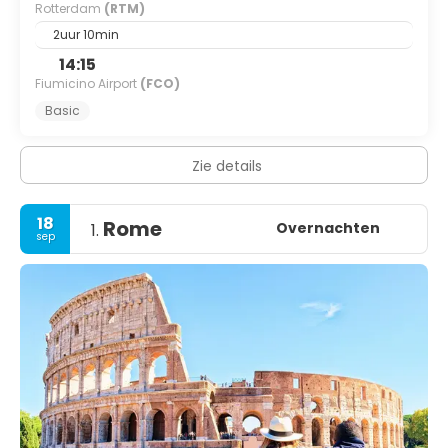
Rotterdam
(RTM)
2uur 10min
14:15
Fiumicino Airport
(FCO)
Basic
Zie details
18
Rome
Overnachten
1.
sep