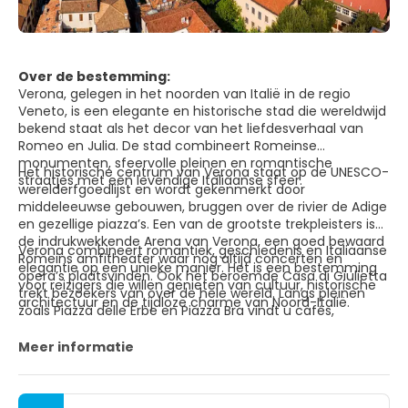
Over de bestemming:
Verona, gelegen in het noorden van Italië in de regio
Veneto, is een elegante en historische stad die wereldwijd
bekend staat als het decor van het liefdesverhaal van
Romeo en Julia. De stad combineert Romeinse
monumenten, sfeervolle pleinen en romantische
Het historische centrum van Verona staat op de UNESCO-
straatjes met een levendige Italiaanse sfeer.
werelderfgoedlijst en wordt gekenmerkt door
middeleeuwse gebouwen, bruggen over de rivier de Adige
en gezellige piazza’s. Een van de grootste trekpleisters is
de indrukwekkende Arena van Verona, een goed bewaard
Verona combineert romantiek, geschiedenis en Italiaanse
Romeins amfitheater waar nog altijd concerten en
elegantie op een unieke manier. Het is een bestemming
opera’s plaatsvinden. Ook het beroemde Casa di Giulietta
voor reizigers die willen genieten van cultuur, historische
trekt bezoekers van over de hele wereld. Langs pleinen
architectuur en de tijdloze charme van Noord-Italië.
zoals Piazza delle Erbe en Piazza Bra vindt u cafés,
restaurants en markten die bijdragen aan de levendige
sfeer van de stad.
Meer informatie