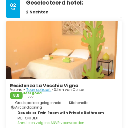
Geselecteerd hotel:
02
okt
2 Nachten
Residenza La Vecchia Vigna
Verona -
Toon op kaart
> 3,1 km van Center
Heel goed
8,5
727
Gratis parkeergelegenheid
Kitchenette
Airconditioning
Double or Twin Room with Private Bathroom
MET ONTBIJT
Annuleren volgens ANVR voorwaarden