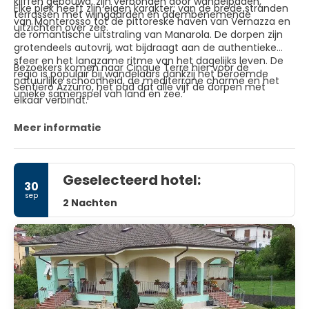
kliffen gebouwd, zijn verbonden door wandelpaden,
Elke plek heeft zijn eigen karakter: van de brede stranden
terrassen met wijngaarden en adembenemende
van Monterosso tot de pittoreske haven van Vernazza en
uitzichten over zee.
de romantische uitstraling van Manarola. De dorpen zijn
grotendeels autovrij, wat bijdraagt aan de authentieke
sfeer en het langzame ritme van het dagelijks leven. De
Bezoekers komen naar Cinque Terre hier voor de
regio is populair bij wandelaars dankzij het beroemde
natuurlijke schoonheid, de mediterrane charme en het
Sentiero Azzurro, het pad dat alle vijf de dorpen met
unieke samenspel van land en zee.
elkaar verbindt.
Meer informatie
Geselecteerd hotel:
30
sep
2 Nachten