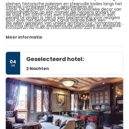
pleinen, historische paleizen en sfeervolle kades langs het
Venetië combineert kunst, geschiedenis en
water. De grachten vormen het karakteristieke decor van
waterlandschap op een manier die nergens anders ter
de stad. Een tocht met een traditionele gondel of een
wereld te vinden is. Het is een bestemming voor reizigers
boot over het beroemde Canal Grande biedt een
die willen genieten van unieke architectuur, romantische
prachtig uitzicht op eeuwenoude gebouwen en elegante
kanalen en de tijdloze schoonheid van een Italiaanse
bruggen, waaronder de iconische Rialtobrug.
meesterstad.
Meer informatie
Geselecteerd hotel:
04
okt
2 Nachten