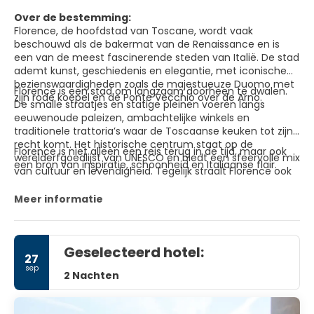
Over de bestemming:
Florence, de hoofdstad van Toscane, wordt vaak
beschouwd als de bakermat van de Renaissance en is
een van de meest fascinerende steden van Italië. De stad
ademt kunst, geschiedenis en elegantie, met iconische
bezienswaardigheden zoals de majestueuze Duomo met
Florence is een stad om langzaam doorheen te dwalen.
zijn rode koepel en de Ponte Vecchio over de Arno.
De smalle straatjes en statige pleinen voeren langs
eeuwenoude paleizen, ambachtelijke winkels en
traditionele trattoria’s waar de Toscaanse keuken tot zijn
recht komt. Het historische centrum staat op de
Florence is niet alleen een reis terug in de tijd, maar ook
werelderfgoedlijst van UNESCO en biedt een sfeervolle mix
een bron van inspiratie, schoonheid en Italiaanse flair.
van cultuur en levendigheid. Tegelijk straalt Florence ook
rust en verfijning uit. Vanaf Piazzale Michelangelo
ontvouwt zich een panoramisch uitzicht over de stad,
Meer informatie
omgeven door glooiende heuvels.
Geselecteerd hotel:
27
sep
2 Nachten