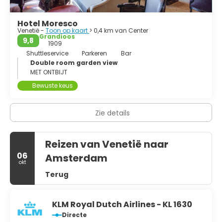
Hotel Moresco
Venetië -
Toon op kaart
> 0,4 km van Center
Grandioos
9,8
1909
Shuttleservice
Parkeren
Bar
Double room garden view
MET ONTBIJT
Bewuste keus
Zie details
Reizen van Venetië naar
06
Amsterdam
okt
Terug
KLM Royal Dutch Airlines - KL 1630
Directe