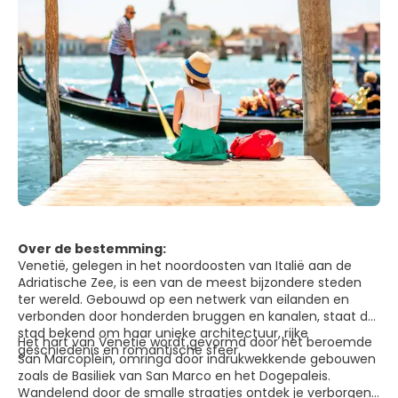
Over de bestemming:
Venetië, gelegen in het noordoosten van Italië aan de
Adriatische Zee, is een van de meest bijzondere steden
ter wereld. Gebouwd op een netwerk van eilanden en
verbonden door honderden bruggen en kanalen, staat de
stad bekend om haar unieke architectuur, rijke
Het hart van Venetië wordt gevormd door het beroemde
geschiedenis en romantische sfeer.
San Marcoplein, omringd door indrukwekkende gebouwen
zoals de Basiliek van San Marco en het Dogepaleis.
Wandelend door de smalle straatjes ontdek je verborgen