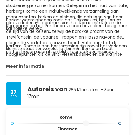
stadsenergie samenkomen. Gelegen in het hart van Italië,
herbergt Rome een indrukwekkende verzameling aan
monumenten, kerken en pleinen die getuigen van haar
Bezienswaardigheden zoals het Colosseum, het Forum
rijke verleden als centrum van het Romeinse Rijk en de
Romanum en het Pantheon voeren bezoekers terug naar
katholieke wereld.
de tijd van de keizers, terwijl de barokke pracht van de
Trevifontein, de Spaanse Trappen en Piazza Navona de
elegantie van latere eeuwen toont. Vaticaanstad, de
Kortom, Rome is een bestemming die zowel het verleden
kleinste staat ter wereld, ligt binnen Rome en biedt
als het heden ademt, en blijft keer op keer inspireren.
hoogtepunten als de Sint-Pietersbasiliek en de Sixtijnse
Kapel met Michelangelo’s meesterwerken. Daarnaast
biedt Rome smalle straatjes vol trattoria’s, stijlvolle winkels
Meer informatie
en sfeervolle cafés.
Autoreis van
285 Kilometers - 3uur
27
17min
sep
Rome
Florence