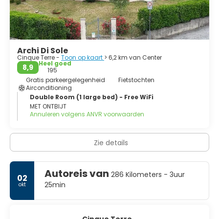
Archi Di Sole
Cinque Terre -
Toon op kaart
> 6,2 km van Center
Heel goed
8,9
195
Gratis parkeergelegenheid
Fietstochten
Airconditioning
Double Room (1 large bed) - Free WiFi
MET ONTBIJT
Annuleren volgens ANVR voorwaarden
Zie details
Autoreis van
286 Kilometers - 3uur
02
25min
okt