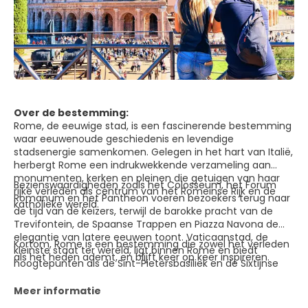
Over de bestemming:
Rome, de eeuwige stad, is een fascinerende bestemming
waar eeuwenoude geschiedenis en levendige
stadsenergie samenkomen. Gelegen in het hart van Italië,
herbergt Rome een indrukwekkende verzameling aan
monumenten, kerken en pleinen die getuigen van haar
Bezienswaardigheden zoals het Colosseum, het Forum
rijke verleden als centrum van het Romeinse Rijk en de
Romanum en het Pantheon voeren bezoekers terug naar
katholieke wereld.
de tijd van de keizers, terwijl de barokke pracht van de
Trevifontein, de Spaanse Trappen en Piazza Navona de
elegantie van latere eeuwen toont. Vaticaanstad, de
Kortom, Rome is een bestemming die zowel het verleden
kleinste staat ter wereld, ligt binnen Rome en biedt
als het heden ademt, en blijft keer op keer inspireren.
hoogtepunten als de Sint-Pietersbasiliek en de Sixtijnse
Kapel met Michelangelo’s meesterwerken. Daarnaast
biedt Rome smalle straatjes vol trattoria’s, stijlvolle winkels
Meer informatie
en sfeervolle cafés.