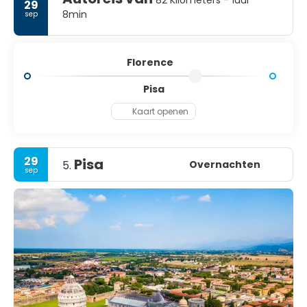
82 Kilometers - 1uur
29
8min
sep
Florence
Pisa
Kaart openen
29
Pisa
Overnachten
5.
sep