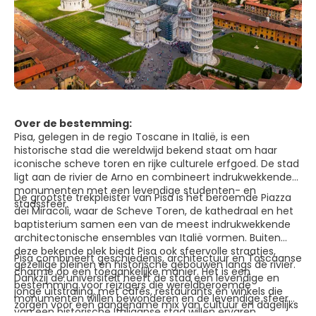
Over de bestemming:
Pisa, gelegen in de regio Toscane in Italië, is een
historische stad die wereldwijd bekend staat om haar
iconische scheve toren en rijke culturele erfgoed. De stad
ligt aan de rivier de Arno en combineert indrukwekkende
monumenten met een levendige studenten- en
De grootste trekpleister van Pisa is het beroemde Piazza
stadssfeer.
dei Miracoli, waar de Scheve Toren, de kathedraal en het
baptisterium samen een van de meest indrukwekkende
architectonische ensembles van Italië vormen. Buiten
deze bekende plek biedt Pisa ook sfeervolle straatjes,
Pisa combineert geschiedenis, architectuur en Toscaanse
gezellige pleinen en historische gebouwen langs de rivier.
charme op een toegankelijke manier. Het is een
Dankzij de universiteit heeft de stad een levendige en
bestemming voor reizigers die wereldberoemde
jonge uitstraling, met cafés, restaurants en winkels die
monumenten willen bewonderen en de levendige sfeer
zorgen voor een aangename mix van cultuur en dagelijks
van een historische Italiaanse stad willen ervaren.