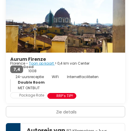
Aurum Firenze
Florence -
Toon op kaart
> 0,4 km van Center
Goed
7,4
1008
24-uursreceptie
WiFi
Internetfaciliteiten
Double Room
MET ONTBIJT
Package Rate
RRP’s TIP!!
Zie details
Autoreis van