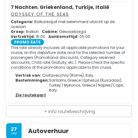
7 Nachten. Griekenland, Turkije, Italië
ODYSSEY OF THE SEAS
Categorie:
Balkonkajuit met belemmerd uitzicht op de
oceaan
Groep:
Balkon
Cabine:
Gewaarborgd
Vertrektijd:
16:00
Aankomsttijd:
05:00
PROMO RATE
This rate already includes all applicable promotions for your
cruise, on this departure date, and for the selected number of
passengers (Promotional discounts, Category reserved
discounts, Child rate, Gratuity, etc.). Please check the specific
conditions of the promotions applicable to this cruise.
Vertrek van:
Civitavecchia (Rome), Italy
Bestemmingen:
Santorini, Greece |
Ephesus (kusadasi),
Turkey |
Mykonos, Greece |
Naples/capri,
Italy
Zie routekaart
+ info routebeschrijving
27
Autoverhuur
sep