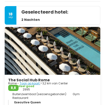
Geselecteerd hotel:
18
sep
2 Nachten
The Social Hub Rome
Rome -
Toon op kaart
> 3,2 km van Center
Heel goed
8,8
2995
Buitenzwembad (seizoensgebonden)
Gym
Restaurant
Executive Queen