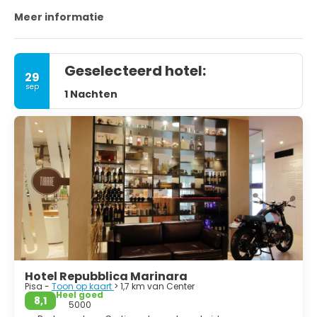
Italiaans leven.
Meer informatie
Geselecteerd hotel:
29
sep
1 Nachten
Hotel Repubblica Marinara
Pisa -
Toon op kaart
> 1,7 km van Center
Heel goed
8,1
5000