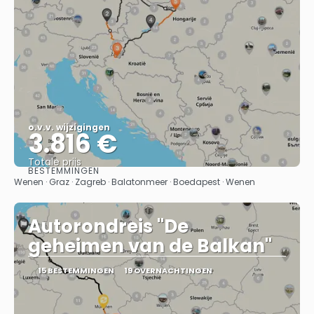
o.v.v. wijzigingen
3.816 €
Totale prijs
BESTEMMINGEN
Bekijk
Wenen · Graz · Zagreb · Balatonmeer · Boedapest · Wenen
Autorondreis "De
geheimen van de Balkan"
15 BESTEMMINGEN
19 OVERNACHTINGEN