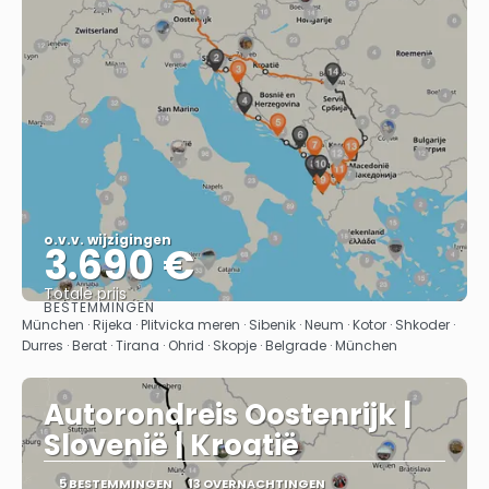
o.v.v. wijzigingen
3.690 €
Totale prijs
BESTEMMINGEN
Bekijk
München · Rijeka · Plitvicka meren · Sibenik · Neum · Kotor · Shkoder ·
Durres · Berat · Tirana · Ohrid · Skopje · Belgrade · München
Autorondreis Oostenrijk |
Slovenië | Kroatië
5 BESTEMMINGEN
13 OVERNACHTINGEN