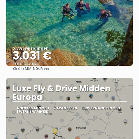
o.v.v. wijzigingen
3.031 €
Totale prijs
BESTEMMING:
Porec
Bekijk
Luxe Fly & Drive Midden
Europa
6 BESTEMMINGEN
2 TRANSFERS
13 OVERNACHTINGEN
1 WERKZAAMHEID