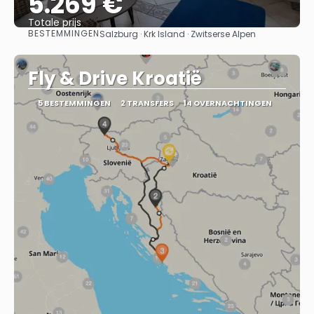
5.269 €
Totale prijs
BESTEMMINGEN
Salzburg · Krk Island · Zwitserse Alpen
Bekijk
Fly & Drive Kroatië
5 BESTEMMINGEN
2 TRANSFERS
14 OVERNACHTINGEN