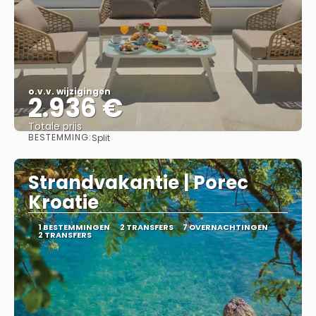
o.v.v. wijzigingen
2.936 €
Totale prijs
BESTEMMING:
Split
Bekijk
Strandvakantie | Porec
Kroatie
1 BESTEMMINGEN
2 TRANSFERS
7 OVERNACHTINGEN
2 TRANSFERS