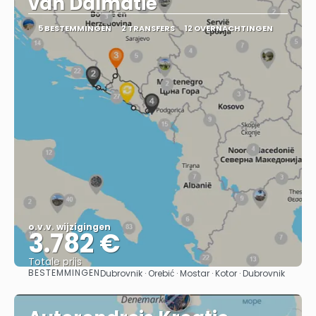
van Dalmatië
5 BESTEMMINGEN
2 TRANSFERS
12 OVERNACHTINGEN
o.v.v. wijzigingen
3.782 €
Totale prijs
BESTEMMINGEN
Dubrovnik · Orebić · Mostar · Kotor · Dubrovnik
Bekijk