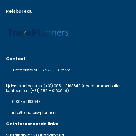
Reisbureau
Contact
Bremerstraat 11 6717ZP - Almere
tijdens kantooruren: (+31) 085 – 0163648 (noodnummer buiten
kantooruren: (+31) 085 – 0163649)
0031850163648
info@rondreis-planner.nl
Geïnteresseerde links
Sustainability & Duurzaamheid