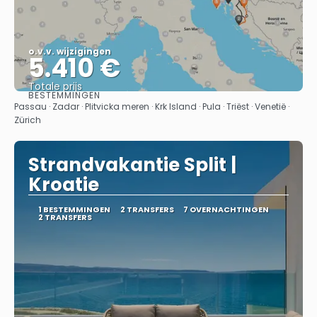
o.v.v. wijzigingen
5.410 €
Totale prijs
BESTEMMINGEN
Bekijk
Passau · Zadar · Plitvicka meren · Krk Island · Pula · Triëst · Venetië ·
Zürich
Strandvakantie Split |
Kroatie
1 BESTEMMINGEN
2 TRANSFERS
7 OVERNACHTINGEN
2 TRANSFERS