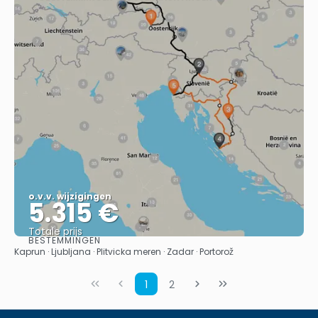
o.v.v. wijzigingen
5.315 €
Totale prijs
BESTEMMINGEN
Bekijk
Kaprun · Ljubljana · Plitvicka meren · Zadar · Portorož
1
2