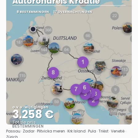
Autorondreis Kroatie
8 BESTEMMINGEN
17 OVERNACHTINGEN
o.v.v. wijzigingen
3.258 €
Totale prijs
BESTEMMINGEN
Bekijk
Passau · Zadar · Plitvicka meren · Krk Island · Pula · Triëst · Venetië ·
Zürich