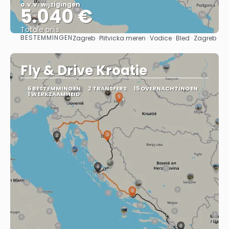
o.v.v. wijzigingen
5.040 €
Totale prijs
BESTEMMINGEN
Zagreb · Plitvicka meren · Vodice · Bled · Zagreb
Bekijk
Fly & Drive Kroatie
6 BESTEMMINGEN
2 TRANSFERS
15 OVERNACHTINGEN
1 WERKZAAMHEID