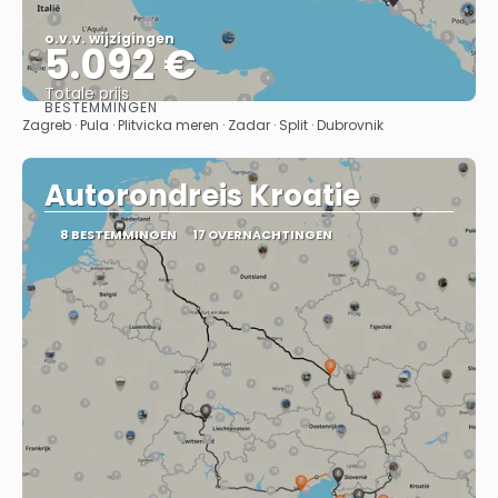
o.v.v. wijzigingen
5.092 €
Totale prijs
BESTEMMINGEN
Bekijk
Zagreb · Pula · Plitvicka meren · Zadar · Split · Dubrovnik
Autorondreis Kroatie
8 BESTEMMINGEN
17 OVERNACHTINGEN