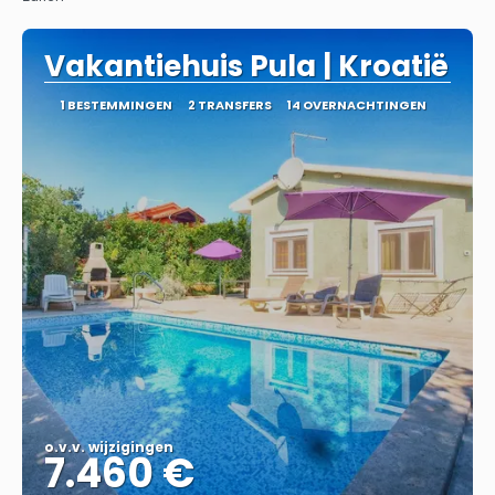
Vakantiehuis Pula | Kroatië
1 BESTEMMINGEN
2 TRANSFERS
14 OVERNACHTINGEN
o.v.v. wijzigingen
7.460 €