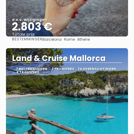
o.v.v. wijzigingen
2.803 €
Totale prijs
BESTEMMINGEN
Barcelona · Rome · Athene
Bekijk
Land & Cruise Mallorca
7 BESTEMMINGEN
2 TRANSFERS
14 OVERNACHTINGEN
4 TRANSFERS