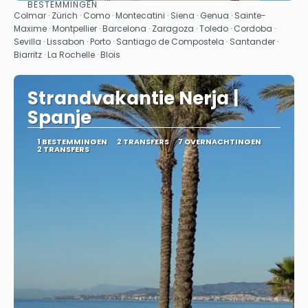
BESTEMMINGEN
Bekijk
Colmar · Zürich · Como · Montecatini · Siena · Genua · Sainte-
Maxime · Montpellier · Barcelona · Zaragoza · Toledo · Cordoba ·
Sevilla · Lissabon · Porto · Santiago de Compostela · Santander ·
Biarritz · La Rochelle · Blois
Strandvakantie Nerja |
Spanje
1 BESTEMMINGEN
2 TRANSFERS
7 OVERNACHTINGEN
2 TRANSFERS