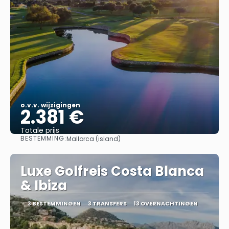
o.v.v. wijzigingen
2.381 €
Totale prijs
BESTEMMING:
Mallorca (island)
Bekijk
Luxe Golfreis Costa Blanca
& Ibiza
3 BESTEMMINGEN
3 TRANSFERS
13 OVERNACHTINGEN