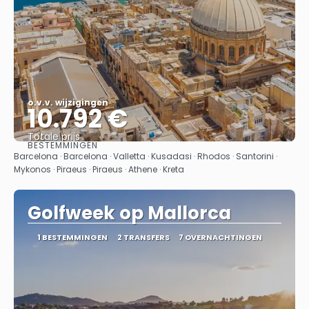
o.v.v. wijzigingen
10.792 €
Totale prijs
BESTEMMINGEN
Bekijk
Barcelona · Barcelona · Valletta · Kusadasi · Rhodos · Santorini ·
Mykonos · Piraeus · Piraeus · Athene · Kreta
Golfweek op Mallorca
1 BESTEMMINGEN
2 TRANSFERS
7 OVERNACHTINGEN