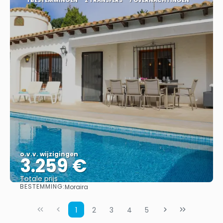
o.v.v. wijzigingen
3.259 €
Totale prijs
BESTEMMING:
Moraira
Bekijk
1
2
3
4
5