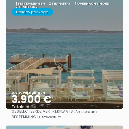
1 BESTEMMINGEN
2 TRANSFERS
7 OVERNACHTINGEN
2 TRANSFERS
Holiday package
o.v.v. wijzigingen
3.900 €
Totale prijs
GESELECTEERDE VERTREKPLAATS :
Amsterdam
Bekijk
BESTEMMING:
Fuerteventura