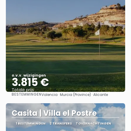
o.v.v. wijzigingen
3.815 €
Totale prijs
BESTEMMINGEN
Valencia · Murcia (Province) · Alicante
Bekijk
Casita | Villa el Postre
1 BESTEMMINGEN
2 TRANSFERS
7 OVERNACHTINGEN