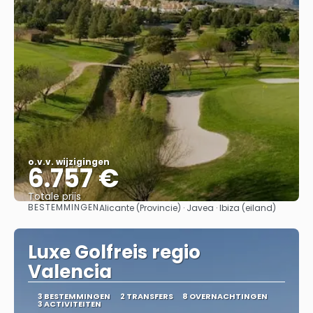
o.v.v. wijzigingen
6.757 €
Totale prijs
BESTEMMINGEN
Alicante (Provincie) · Javea · Ibiza (eiland)
Bekijk
Luxe Golfreis regio
Valencia
3 BESTEMMINGEN
2 TRANSFERS
8 OVERNACHTINGEN
3 ACTIVITEITEN