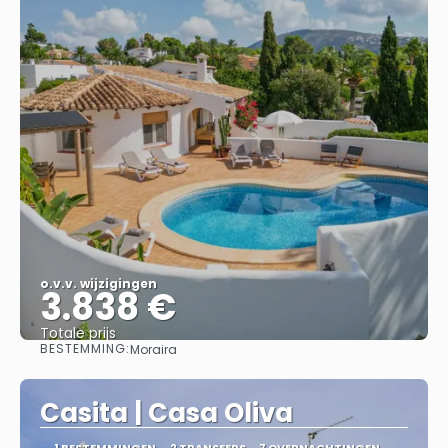
o.v.v. wijzigingen
3.838 €
Totale prijs
BESTEMMING:
Moraira
Bekijk
Casita | Casa Oliva
1 BESTEMMINGEN
2 TRANSFERS
7 OVERNACHTINGEN