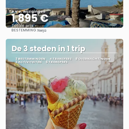
o.v.v. wijzigingen
1.895 €
Totale prijs
BESTEMMING:
Nerja
Bekijk
De 3 steden in 1 trip
3 BESTEMMINGEN
4 TRANSFERS
8 OVERNACHTINGEN
3 ACTIVITEITEN
6 TRANSFERS