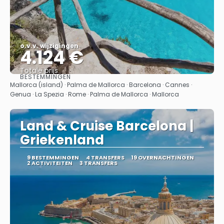
o.v.v. wijzigingen
4.124 €
Totale prijs
BESTEMMINGEN
Bekijk
Mallorca (island) · Palma de Mallorca · Barcelona · Cannes ·
Genua · La Spezia · Rome · Palma de Mallorca · Mallorca
Land & Cruise Barcelona |
Griekenland
9 BESTEMMINGEN
4 TRANSFERS
19 OVERNACHTINGEN
2 ACTIVITEITEN
3 TRANSFERS