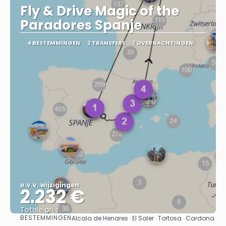
Fly & Drive Magic of the
Paradores Spanje
4 BESTEMMINGEN
2 TRANSFERS
7 OVERNACHTINGEN
o.v.v. wijzigingen
2.232 €
Totale prijs
BESTEMMINGEN
Alcala de Henares · El Saler · Tortosa · Cardona
Bekijk