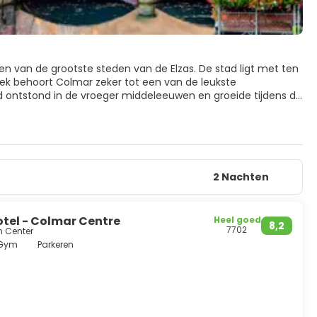
een van de grootste steden van de Elzas. De stad ligt met ten
reek behoort Colmar zeker tot een van de leukste
d ontstond in de vroeger middeleeuwen en groeide tijdens de
 gekregen, uit tot bloeiden handelsstad. Veel van de oude
 Colmar heb je het gevoel dat de tijd stil heeft gestaan. Er
erszijde. Allemaal gebouwd in het voor de Elzas zo typische
wordt zelfs klein Venetië genoemd. Dat is door de kleurrijke
tad met vele kleine pleintjes met gezellige terrasjes. De
Elzas wijntje drinken dan hier op het terras. Vooral in de 19e
2 Nachten
 Frankrijk wisselden elkaar als heerser af. Leuke van
zen doen erg Duits aan, maar de sfeer in de stad is echt
tel - Colmar Centre
Heel goed
8,2
7702
n Center
Gym
Parkeren