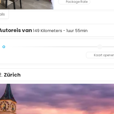
Package Rate
ils
Autoreis van
149 Kilometers - 1uur 55min
Kaart opene
2.
Zürich