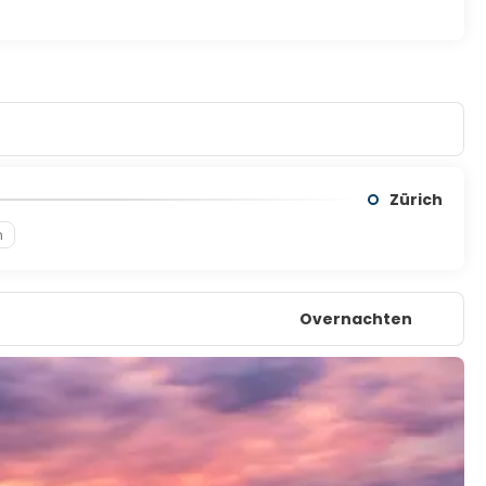
Zürich
n
Overnachten