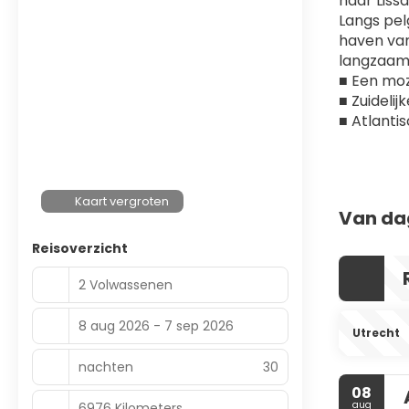
naar Liss
Langs pel
haven van
langzaam 
■ Een mo
■ Zuidelij
■ Atlanti
Kaart vergroten
Van da
Reisoverzicht
2 Volwassenen
8 aug 2026 - 7 sep 2026
Utrecht
nachten
30
08
aug
6976 Kilometers