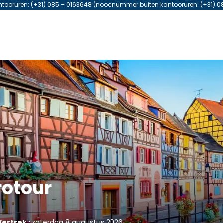
antooruren: (+31) 085 – 0163648 (noodnummer buiten kantooruren: (+31) 0
rotour
ertrek :
zaterdag 8 augustus 2026