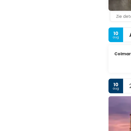
Zie deta
10
aug
Colmar
10
aug