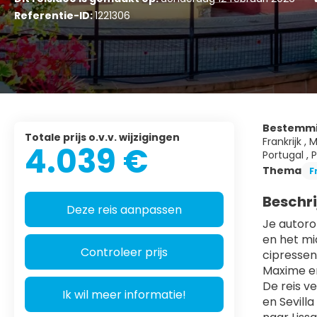
Referentie-ID:
1221306
Bestemm
Totale prijs o.v.v. wijzigingen
Frankrijk ,
4.039 €
Portugal , P
Thema
F
Beschri
Deze reis aanpassen
Je autoro
en het mi
Controleer prijs
cipressen
Maxime en
De reis v
Ik wil meer informatie!
en Sevill