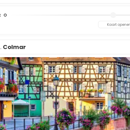
t
Kaart opene
1.
Colmar