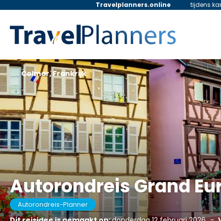
Travelplanners.online
tijdens k
Colmar, Frankrijk
Autorondreis Grand Eu
Autorondreis-Planner
Dit reisidee is gemaakt op:
donderdag 12 februari 2026
-
V