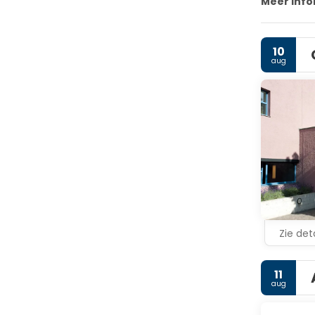
Meer info
10
aug
Zie deta
11
aug