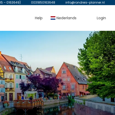
85 – 0163649)
0031850163648
info@rondreis-planner.nl
Help
Nederlands
Login