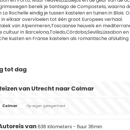
abon en Porto, waar heuvels,azulejos en de geur van de 
grimswegen bereik je Santiago de Compostela, waarna de kus
 La Rochelle eindig je tussen kastelen en tuinen in Blois
in elkaar overvloeien tot één groot Europees verhaal.
zaïek van Alpenmeren,Toscaanse heuvels en mediterran
ke cultuur in Barcelona,Toledo,Córdoba,Sevilla,Lissabon en
sche kusten en Franse kastelen als romantische afsluiting
g tot dag
Reizen van Utrecht naar Colmar
Colmar
Op eigen gelegenheid
Autoreis van
638 Kilometers - 6uur 36min