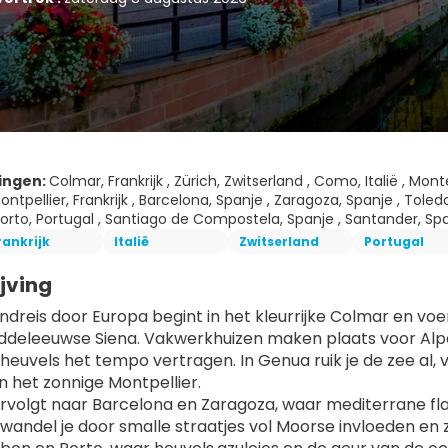
ingen:
Colmar, Frankrijk , Zürich, Zwitserland , Como, Italië , Monte
 Montpellier, Frankrijk , Barcelona, Spanje , Zaragoza, Spanje , Toled
orto, Portugal , Santiago de Compostela, Spanje , Santander, Spanje , 
rankrijk
Italië
Zwitserland
Portugal
jving
ndreis door Europa begint in het kleurrijke Colmar en voe
ddeleeuwse Siena. Vakwerkhuizen maken plaats voor Alp
heuvels het tempo vertragen. In Genua ruik je de zee al, v
 het zonnige Montpellier.
ervolgt naar Barcelona en Zaragoza, waar mediterrane fla
a wandel je door smalle straatjes vol Moorse invloeden en