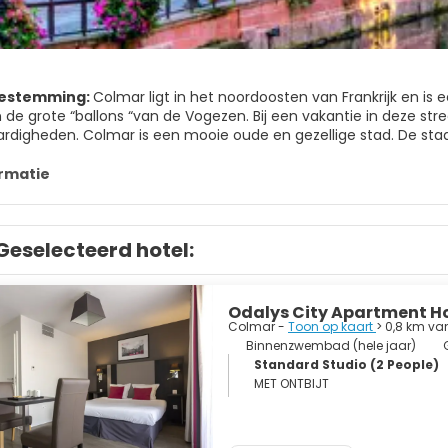
bestemming:
Colmar ligt in het noordoosten van Frankrijk en is 
 de grote “ballons “van de Vogezen. Bij een vakantie in deze st
rdigheden. Colmar is een mooie oude en gezellige stad. De sta
leeuwen, nadat het van de Duitse keizer een speciale status had
zen uit de periode zijn nog steeds bewaard gebleven. Lopend door
rmatie
ot aantal kleine straatjes met prachtige gekleurde huizen aan we
or de stad loopt het riviertje de lauch. Het gebied hier om heen 
e buurt zeker geen overdreven bijnaam. Colmar is een erg leuke s
Geselecteerd hotel:
zich ook wel wijnhoofdstad va de Elzas. Waar beter dus en lekker 
uw veranderde Colmar nog al eens van machthebber. Duitsland en
dat beide landen hun sfeer hebben achtergelaten. De vakwerkhui
ns.
Odalys City Apartment Ho
Colmar -
Toon op kaart
> 0,8 km va
Binnenzwembad (hele jaar)
Standard Studio (2 People)
MET ONTBIJT