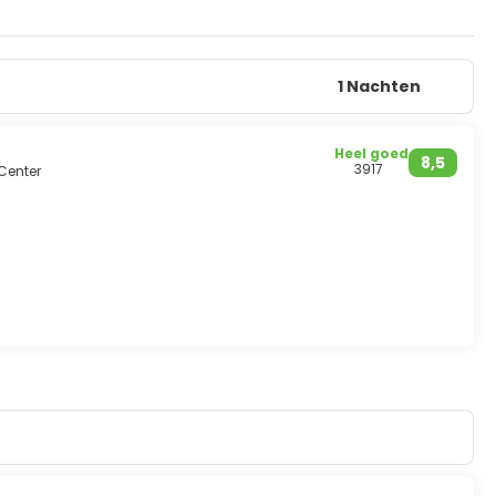
1 Nachten
Heel goed
8,5
3917
Center