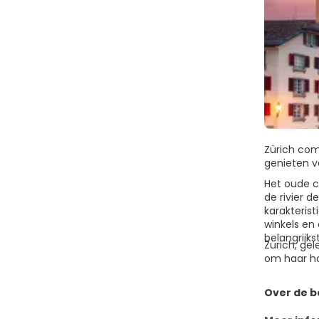
Zürich com
genieten v
Het oude c
de rivier 
karakterist
winkels en
belangrijk
Zürich, gel
om haar ho
Over de 