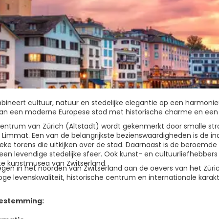
bineert cultuur, natuur en stedelijke elegantie op een harmonie
an een moderne Europese stad met historische charme en een 
entrum van Zürich (Altstadt) wordt gekenmerkt door smalle str
de Limmat. Een van de belangrijkste bezienswaardigheden is de 
ieke torens die uitkijken over de stad. Daarnaast is de beroemde
 een levendige stedelijke sfeer. Ook kunst- en cultuurliefhebbe
ste kunstmusea van Zwitserland.
egen in het noorden van Zwitserland aan de oevers van het Zürich
ge levenskwaliteit, historische centrum en internationale karakt
bestemming: