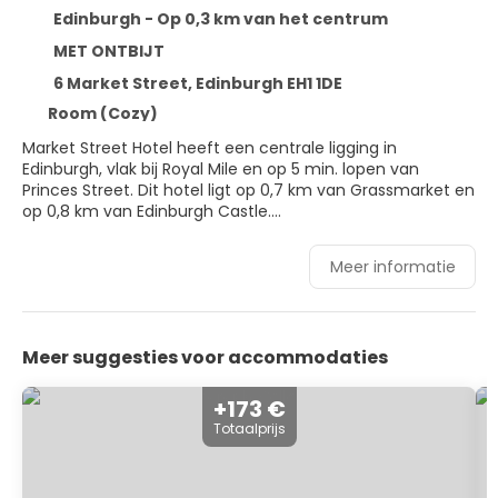
Edinburgh - Op 0,3 km van het centrum
MET ONTBIJT
6 Market Street, Edinburgh EH1 1DE
Room (Cozy)
Market Street Hotel heeft een centrale ligging in
Edinburgh, vlak bij Royal Mile en op 5 min. lopen van
Princes Street. Dit hotel ligt op 0,7 km van Grassmarket en
op 0,8 km van Edinburgh Castle.
De accommodatie heeft een dakterras waar je van het
Meer informatie
uitzicht kunt genieten, maar profiteer ook van gratis wifi
en conciërgeservices.
Doe of je thuis bent in één van de 98 klimaatgeregelde
Meer suggesties voor accommodaties
kamers met gratis minibars en espressoapparaten. Je
bed beschikt over donzen dekbedden en lakens van
Egyptisch katoen. Alle kamers hebben een smart-tv van
+173 €
43 inch met digitale zenders, terwijl je dankzij gratis wifi
Totaalprijs
online blijft. Badkamers beschikken over designer
toiletartikelen en haardrogers.