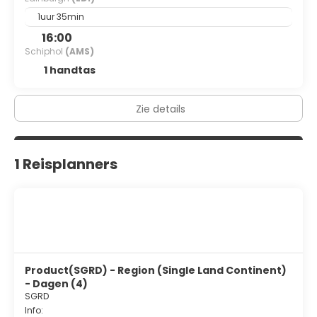
1uur 35min
16:00
Schiphol
(AMS)
1 handtas
Zie details
1 Reisplanners
Product(SGRD) - Region (Single Land Continent)
- Dagen (4)
SGRD
Info: