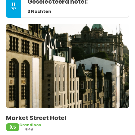
Geselecteerd hotel:
11
apr
3 Nachten
Market Street Hotel
Grandioos
9,5
4149