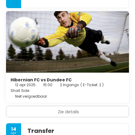
Hibernian FC vs Dundee FC
12 apr 2025
15:00
2 Ingangs
(
E-Ticket: 2
)
Short Side
Niet vergoedbaar
Zie details
14
Transfer
apr