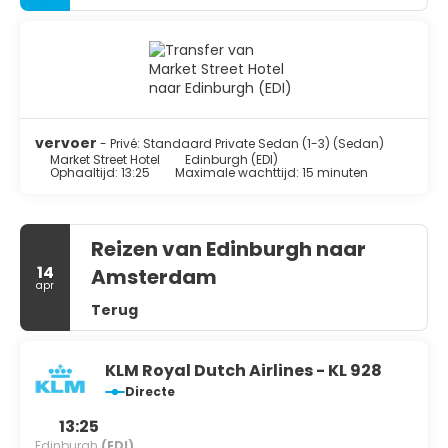
vervoer
- Privé: Standaard Private Sedan (1-3) (Sedan)
Market Street Hotel
Edinburgh (EDI)
Ophaaltijd: 13:25
Maximale wachttijd: 15 minuten
Reizen van Edinburgh naar
14
Amsterdam
apr
Terug
KLM Royal Dutch Airlines - KL 928
Directe
13:25
Edinburgh
(EDI)