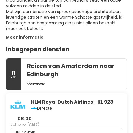
stad wandelt u naar de top van Arthur’s Seat, een oude
vulkaan midden in de stad.
Met zijn combinatie van sprookjesachtige architectuur,
levendige straten en een warme Schotse gastvrijheid, is
Edinburgh een bestemming die u niet alleen bezoekt,
maar ook beleeft.
Meer informatie
Inbegrepen diensten
Reizen van Amsterdam naar
11
Edinburgh
apr
Vertrek
KLM Royal Dutch Airlines - KL 923
Directe
08:00
Schiphol
(AMS)
1uur 25min