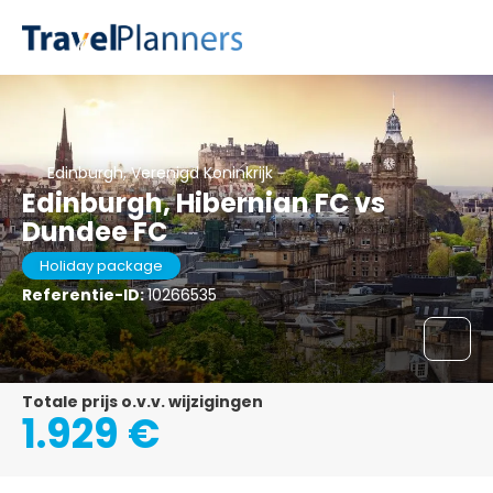
Edinburgh, Verenigd Koninkrijk
Edinburgh, Hibernian FC vs
Dundee FC
Holiday package
Referentie-ID:
10266535
Totale prijs o.v.v. wijzigingen
1.929 €