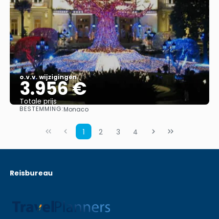
o.v.v. wijzigingen
3.956 €
Totale prijs
BESTEMMING:
Monaco
Bekijk
1
2
3
4
Reisbureau