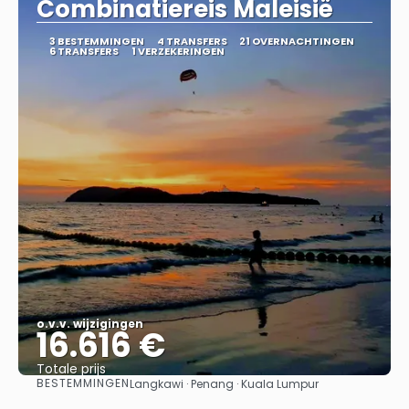
Combinatiereis Maleisië
3 BESTEMMINGEN
4 TRANSFERS
21 OVERNACHTINGEN
6 TRANSFERS
1 VERZEKERINGEN
o.v.v. wijzigingen
16.616 €
Totale prijs
BESTEMMINGEN
Langkawi · Penang · Kuala Lumpur
Bekijk