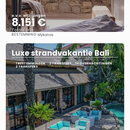
o.v.v. wijzigingen
8.151 €
Totale prijs
BESTEMMING:
Mykonos
Bekijk
Luxe strandvakantie Bali
1 BESTEMMINGEN
2 TRANSFERS
14 OVERNACHTINGEN
2 TRANSFERS