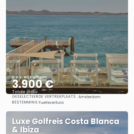
o.v.v. wijzigingen
3.900 €
Totale prijs
GESELECTEERDE VERTREKPLAATS :
Amsterdam
Bekijk
BESTEMMING:
Fuerteventura
Luxe Golfreis Costa Blanca
& Ibiza