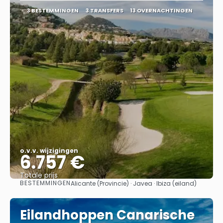
3 BESTEMMINGEN
3 TRANSFERS
13 OVERNACHTINGEN
o.v.v. wijzigingen
6.757 €
Totale prijs
BESTEMMINGEN
Alicante (Provincie) · Javea · Ibiza (eiland)
Bekijk
Eilandhoppen Canarische