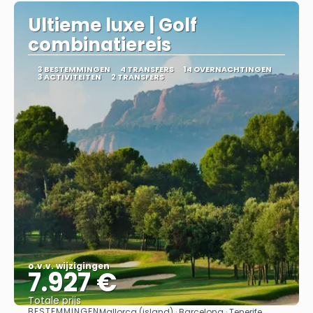
Ultieme luxe | Golf
combinatiereis
3 BESTEMMINGEN
4 TRANSFERS
14 OVERNACHTINGEN
3 ACTIVITEITEN
2 TRANSFERS
o.v.v. wijzigingen
7.927 €
Totale prijs
BESTEMMINGEN
Mallorca (island) · Barcelona · Tenerife