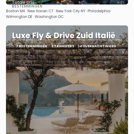
Totale prijs
BESTEMMINGEN
Bekijk
Boston MA · New Haven CT · New York City NY · Philadelphia ·
Wilmington DE · Washington DC
Luxe Fly & Drive Zuid Italië
7 BESTEMMINGEN
2 TRANSFERS
14 OVERNACHTINGEN