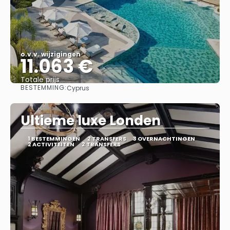
o.v.v. wijzigingen
11.063 €
Totale prijs
BESTEMMING:
Cyprus
Bekijk
Ultieme luxe Londen
1 BESTEMMINGEN
2 TRANSFERS
3 OVERNACHTINGEN
2 ACTIVITEITEN
2 TRANSFERS