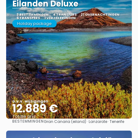
Eilanden Deluxe
3 BESTEMMINGEN
4 TRANSFERS
21 OVERNACHTINGEN
6 TRANSFERS
1 VERZEKERINGEN
Holiday package
o.v.v. wijzigingen
12.889 €
Totale prijs
BESTEMMINGEN
Gran Canaria (eiland) · Lanzarote · Tenerife
Bekijk