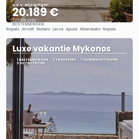
o.v.v. wijzigingen
20.189 €
Totale prijs
BESTEMMINGEN
Bekijk
Napels · Amalfi · Matera · Lecce · Apulië · Alberobello · Napels
Luxe vakantie Mykonos
1 BESTEMMINGEN
2 TRANSFERS
7 OVERNACHTINGEN
3 ACTIVITEITEN