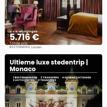
o.v.v. wijzigingen
5.716 €
Totale prijs
BESTEMMING:
Londen
Bekijk
Ultieme luxe stedentrip |
Monaco
1 BESTEMMINGEN
2 TRANSFERS
4 OVERNACHTINGEN
2 ACTIVITEITEN
2 TRANSFERS