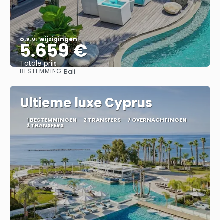
o.v.v. wijzigingen
5.659 €
Totale prijs
BESTEMMING:
Bali
Bekijk
Ultieme luxe Cyprus
1 BESTEMMINGEN
2 TRANSFERS
7 OVERNACHTINGEN
2 TRANSFERS